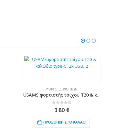
ΦΟΡΤΙΣΤΈΣ ΚΙΝΗΤΏΝ
Φ
USAMS φορτιστής τοίχου T20 & καλώδιο type-C, 2x USB, 2.1A, λευκός
0
out of 5
3.80
€
ΠΡΟΣΘΉΚΗ ΣΤΟ ΚΑΛΆΘΙ
ΠΡ