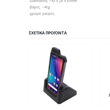
-διαστάσεις: ~43 x 28 x 85mm
-βάρος: ~40g
-χρώμα: μαύρος
ΣΧΕΤΙΚΆ ΠΡΟΪΌΝΤΑ