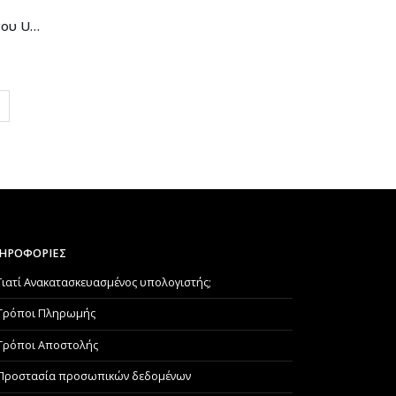
USAMS φορτιστής αυτοκινήτου US-CC164, USB & USB-C, 30W, μαύρος
ΗΡΟΦΟΡΙΕΣ
Γιατί Aνακατασκευασμένος υπολογιστής;
Τρόποι Πληρωμής
Τρόποι Αποστολής
Προστασία προσωπικών δεδομένων