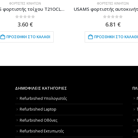
ΦΟΡΤΙΣΤΈΣ ΚΙΝΗΤΏΝ
ΦΟΡΤΙΣΤΈΣ ΚΙΝΗΤΏΝ
USAMS φορτιστής τοίχου T21OCLN01 με καλώδιο Lightning, USB 2.1A, λευκός
0
out of 5
0
out of 5
3.60
€
6.81
€
ΠΡΟΣΘΉΚΗ ΣΤΟ ΚΑΛΆΘΙ
ΠΡΟΣΘΉΚΗ ΣΤΟ ΚΑΛΆΘΙ
ΔΗΜΟΦΙΛΕΙΣ ΚΑΤΗΓΟΡΙΕΣ
ΠΛ
Refurbished Υπολογιστές
Refurbished Laptop
Refurbished Οθόνες
Refurbished Εκτυπωτές