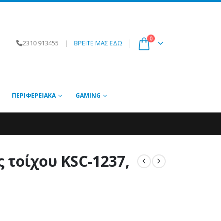
0
2310 913455
|
ΒΡΕΙΤΕ ΜΑΣ ΕΔΩ
ΠΕΡΙΦΕΡΕΙΑΚΆ
GAMING
 τοίχου KSC-1237,