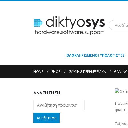
ΟΛΟΚΛΗΡΩΜΈΝΟΙ ΥΠΟΛΟΓΙΣΤΈΣ
HOME
SHOP
GAMING ΠΕΡΙΦΕΡΕΙΑΚΆ
GAMING
ΑΝΑΖΗΤΗΣΗ
Ποντίκ
φωτισμ
Αναζήτηση
Ταξινό