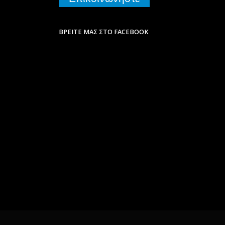
ΒΡΕΊΤΕ ΜΑΣ ΣΤΟ FACEBOOK