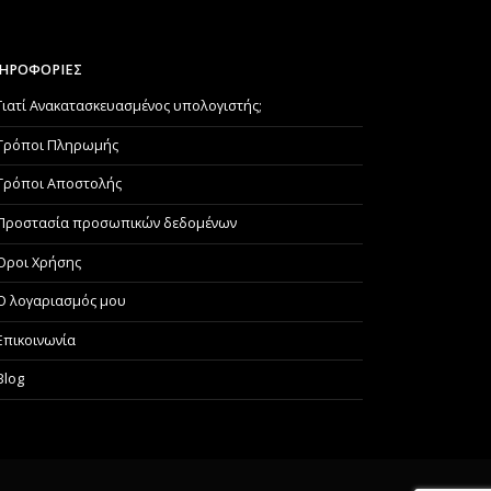
ΗΡΟΦΟΡΙΕΣ
Γιατί Aνακατασκευασμένος υπολογιστής;
Τρόποι Πληρωμής
Τρόποι Αποστολής
Προστασία προσωπικών δεδομένων
Όροι Χρήσης
Ο λογαριασμός μου
Επικοινωνία
Blog