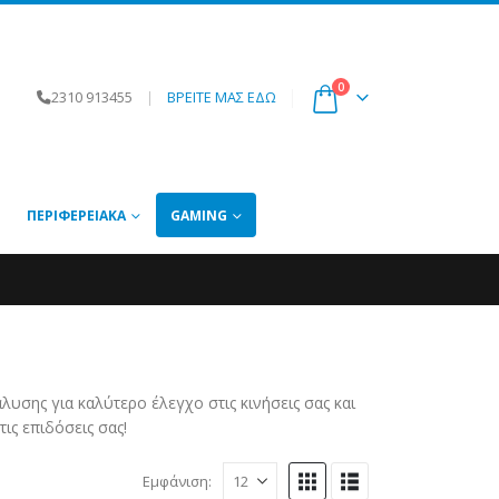
0
2310 913455
|
ΒΡΕΙΤΕ ΜΑΣ ΕΔΩ
ΠΕΡΙΦΕΡΕΙΑΚΆ
GAMING
λυσης για καλύτερο έλεγχο στις κινήσεις σας και
ις επιδόσεις σας!
Εμφάνιση: