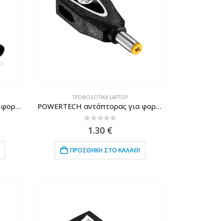
ΤΡΟΦΟΔΟΤΙΚΆ LAPTOP
POWERTECH αντάπτορας για φορτιστή laptop M6 για Samsung 5.5x312mm, 19V, μαύρος
POWERTECH αντάπτορας για φορτιστή laptop M7 για Acer/Liteon/NEC 5.5×2.1mm, 19V, μαύρος
0
out of 5
1.30
€
ΠΡΟΣΘΉΚΗ ΣΤΟ ΚΑΛΆΘΙ