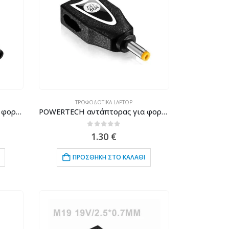
ΤΡΟΦΟΔΟΤΙΚΆ LAPTOP
POWERTECH αντάπτορας για φορτιστή laptop M4B για HP/Compaq 4.8×1.7mm, 19V, μαύρος
POWERTECH αντάπτορας για φορτιστή laptop M20 για HP 4×1.7mm, 19V, μαύρος
0
out of 5
1.30
€
ΠΡΟΣΘΉΚΗ ΣΤΟ ΚΑΛΆΘΙ