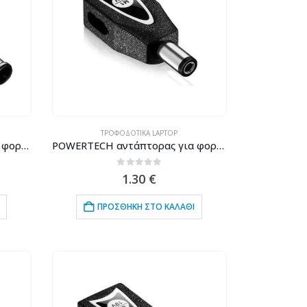
ΤΡΟΦΟΔΟΤΙΚΆ LAPTOP
POWERTECH αντάπτορας για φορτιστή laptop M8 για Sony 6.5×4.4mm, 19.5V, μαύρος
POWERTECH αντάπτορας για φορτιστή laptop M1 για Toshiba/NEC 6.3x3mm, 15V, μαύρος
0
out of 5
1.30
€
ΠΡΟΣΘΉΚΗ ΣΤΟ ΚΑΛΆΘΙ