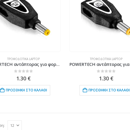
ΤΡΟΦΟΔΟΤΙΚΆ LAPTOP
ΤΡΟΦΟΔΟΤΙΚΆ LAPTOP
POWERTECH αντάπτορας για φορτιστή laptop M4 για HP 4.8×1.7mm, 18.5V, μαύρος
0
out of 5
0
out of 5
1.30
€
1.30
€
ΠΡΟΣΘΉΚΗ ΣΤΟ ΚΑΛΆΘΙ
ΠΡΟΣΘΉΚΗ ΣΤΟ ΚΑΛΆΘΙ
ση: