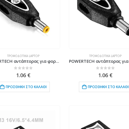
ΤΡΟΦΟΔΟΤΙΚΆ LAPTOP
ΤΡΟΦΟΔΟΤΙΚΆ LAPTOP
POWERTECH αντάπτορας για φορτιστή laptop M5 για HP/IBM/Asus 5.5×2.5mm, 19V, μαύρος
0
out of 5
0
out of 5
1.06
€
1.06
€
ΠΡΟΣΘΉΚΗ ΣΤΟ ΚΑΛΆΘΙ
ΠΡΟΣΘΉΚΗ ΣΤΟ ΚΑΛΆΘΙ