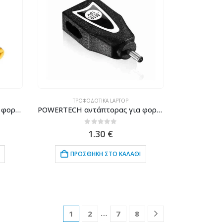
ΤΡΟΦΟΔΟΤΙΚΆ LAPTOP
POWERTECH αντάπτορας για φορτιστή laptop M15 για Acer/Liteon 5.5×1.7mm, 19V, μαύρος
POWERTECH αντάπτορας για φορτιστή laptop M19 για Asus 2.5×0.7mm, 19V, μαύρος
0
out of 5
1.30
€
ΠΡΟΣΘΉΚΗ ΣΤΟ ΚΑΛΆΘΙ
…
1
2
7
8