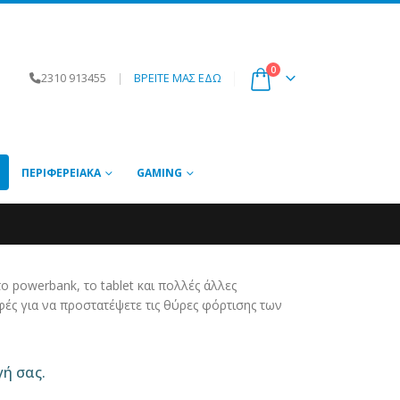
0
2310 913455
|
ΒΡΕΙΤΕ ΜΑΣ ΕΔΩ
ΠΕΡΙΦΕΡΕΙΑΚΆ
GAMING
powerbank, το tablet και πολλές άλλες
φές για να προστατέψετε τις θύρες φόρτισης των
γή σας.