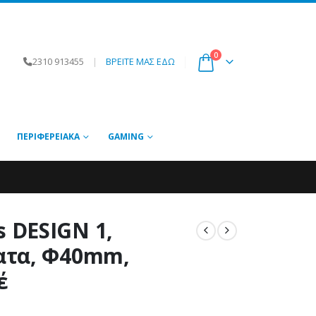
0
2310 913455
|
ΒΡΕΙΤΕ ΜΑΣ ΕΔΩ
ΠΕΡΙΦΕΡΕΙΑΚΆ
GAMING
 DESIGN 1,
ατα, Φ40mm,
έ