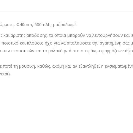
ύρματα, Φ40mm, 600mAh, μαύρα/καφέ
ς και άριστης απόδοσης, τα οποία μπορούν να λειτουργήσουν και 
ιοτικό και πλούσιο ήχο για να απολαύσετε την αγαπημένη σας μ
ια των ακουστικών και το μαλακό pad στο στεφάνι, εφαρμόζουν άψ
 ποτέ τη μουσική, καθώς, ακόμη και αν εξαντληθεί η ενσωματωμέ
ται).