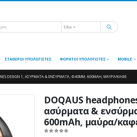
Όλα
ΣΤΑΘΕΡΟΊ ΥΠΟΛΟΓΙΣΤΈΣ
ΦΟΡΗΤΟΊ ΥΠΟΛΟΓΙΣΤΈΣ
MOBILE
S DESIGN 1, ΑΣΎΡΜΑΤΑ & ΕΝΣΎΡΜΑΤΑ, Φ40MM, 600MAH, ΜΑΎΡΑ/ΚΑΦΈ
DOQAUS headphones
ασύρματα & ενσύρμ
600mAh, μαύρα/καφ
0
out of 5