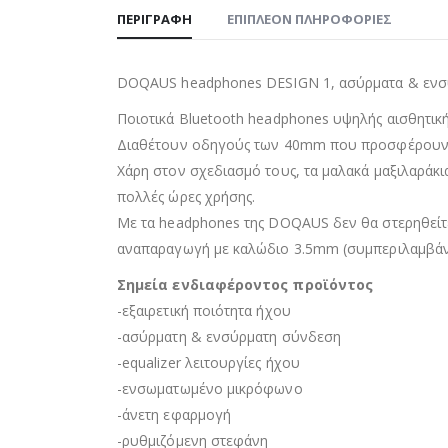
ΠΕΡΙΓΡΑΦΉ
ΕΠΙΠΛΈΟΝ ΠΛΗΡΟΦΟΡΊΕΣ
DOQAUS headphones DESIGN 1, ασύρματα & ενσ
Ποιοτικά Bluetooth headphones υψηλής αισθητική
Διαθέτουν οδηγούς των 40mm που προσφέρουν πο
Χάρη στον σχεδιασμό τους, τα μαλακά μαξιλαράκ
πολλές ώρες χρήσης.
Με τα headphones της DOQAUS δεν θα στερηθείτε
αναπαραγωγή με καλώδιο 3.5mm (συμπεριλαμβάνε
Σημεία ενδιαφέροντος προϊόντος
-εξαιρετική ποιότητα ήχου
-ασύρματη & ενσύρματη σύνδεση
-equalizer λειτουργίες ήχου
-ενσωματωμένο μικρόφωνο
-άνετη εφαρμογή
-ρυθμιζόμενη στεφάνη