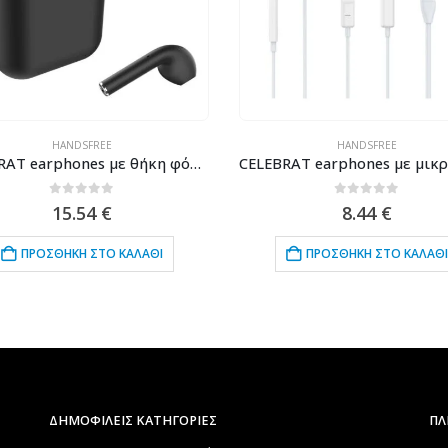
HANDSFREE
HANDSFREE
CELEBRAT earphones με θήκη φόρτισης W10, True Wireless, 30/300mAh, μαύρα
0
out of 5
0
out of 5
15.54
€
8.44
€
ΠΡΟΣΘΉΚΗ ΣΤΟ ΚΑΛΆΘΙ
ΠΡΟΣΘΉΚΗ ΣΤΟ ΚΑΛΆΘΙ
ΔΗΜΟΦΙΛΕΙΣ ΚΑΤΗΓΟΡΙΕΣ
ΠΛ