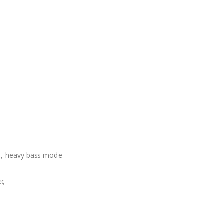
de, heavy bass mode
ες