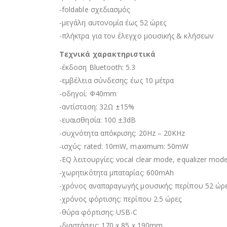
-foldable σχεδιασμός
-μεγάλη αυτονομία έως 52 ώρες
-πλήκτρα για τον έλεγχο μουσικής & κλήσεων
Τεχνικά χαρακτηριστικά
-έκδοση Bluetooth: 5.3
-εμβέλεια σύνδεσης: έως 10 μέτρα
-οδηγοί: Φ40mm
-αντίσταση: 32Ω ±15%
-ευαισθησία: 100 ±3dB
-συχνότητα απόκρισης: 20Hz – 20KHz
-ισχύς: rated: 10mW, maximum: 50mW
-EQ λειτουργίες: vocal clear mode, equalizer mo
-χωρητικότητα μπαταρίας: 600mAh
-χρόνος αναπαραγωγής μουσικής: περίπου 52 ώρ
-χρόνος φόρτισης: περίπου 2.5 ώρες
-θύρα φόρτισης: USB-C
-διαστάσεις: 170 x 85 x 190mm