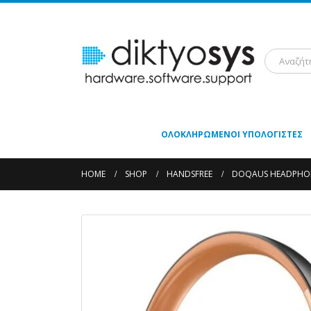
ΟΛΟΚΛΗΡΩΜΈΝΟΙ ΥΠΟΛΟΓΙΣΤΈΣ
HOME
SHOP
HANDSFREE
DOQAUS HEADPHONE