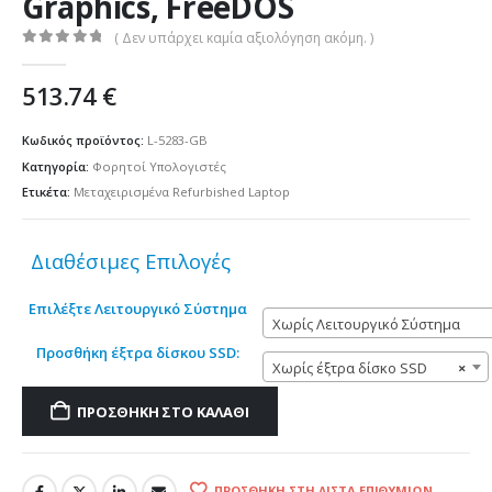
Graphics, FreeDOS
( Δεν υπάρχει καμία αξιολόγηση ακόμη. )
0
out of 5
513.74
€
Κωδικός προϊόντος:
L-5283-GB
Κατηγορία:
Φορητοί Υπολογιστές
Ετικέτα:
Μεταχειρισμένα Refurbished Laptop
Διαθέσιμες Επιλογές
Επιλέξτε Λειτουργικό Σύστημα
Χωρίς Λειτουργικό Σύστημα
Προσθήκη έξτρα δίσκου SSD:
Χωρίς έξτρα δίσκο SSD
×
ΠΡΟΣΘΉΚΗ ΣΤΟ ΚΑΛΆΘΙ
ΠΡΟΣΘΉΚΗ ΣΤΗ ΛΊΣΤΑ ΕΠΙΘΥΜΙΏΝ