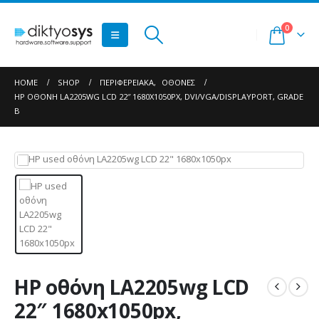
0
HOME
SHOP
ΠΕΡΙΦΕΡΕΙΑΚΆ
,
ΟΘΌΝΕΣ
HP ΟΘΌΝΗ LA2205WG LCD 22″ 1680X1050PX, DVI/VGA/DISPLAYPORT, GRADE
B
HP οθόνη LA2205wg LCD
22″ 1680x1050px,