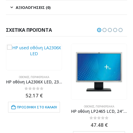
ΑΞΙΟΛΟΓΉΣΕΙΣ (0)
ΣΧΕΤΙΚΆ ΠΡΟΪΌΝΤΑ
ΟΘΌΝΕΣ
,
ΠΕΡΙΦΕΡΕΙΑΚΆ
HP οθόνη LA2306X LED, 23″ 1920x1080px, VGA/DVI/DisplayPort, Grade B
0
out of 5
52.17
€
ΟΘΌΝΕΣ
,
ΠΕΡΙΦΕΡΕΙΑΚΆ
ΠΡΟΣΘΉΚΗ ΣΤΟ ΚΑΛΆΘΙ
HP οθόνη LP2465 LCD, 24″ 1920x1200px, DVI, Grade B
0
out of 5
47.48
€