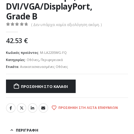
DVI/VGA/DisplayPort,
Grade B
( Δεν υπάρχει καμία αξιολόγηση ακόμη. )
0
out of 5
42.53
€
Κωδικός προϊόντος:
M-LA2205WG-FQ
Κατηγορίες:
Οθόνες
,
Περιφερειακά
Ετικέτα:
Ανακατασκευασμένες Οθόνες
ΠΡΟΣΘΉΚΗ ΣΤΟ ΚΑΛΆΘΙ
ΠΡΟΣΘΉΚΗ ΣΤΗ ΛΊΣΤΑ ΕΠΙΘΥΜΙΏΝ
ΠΕΡΙΓΡΑΦΉ