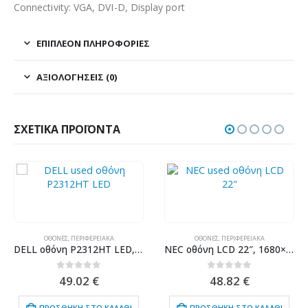
Connectivity: VGA, DVI-D, Display port
ΕΠΙΠΛΈΟΝ ΠΛΗΡΟΦΟΡΊΕΣ
ΑΞΙΟΛΟΓΉΣΕΙΣ (0)
ΣΧΕΤΙΚΆ ΠΡΟΪΌΝΤΑ
ΟΘΌΝΕΣ
,
ΠΕΡΙΦΕΡΕΙΑΚΆ
ΟΘΌΝΕΣ
,
ΠΕΡΙΦΕΡΕΙΑΚΆ
DELL οθόνη P2312HT LED, 23″ Full HD, VGA/DVI, Grade B
NEC οθόνη LCD 22″, 1680×1050, VGA/DVI, χωρίς Βάση, black/silver, Grade B
0
out of 5
0
out of 5
49.02
€
48.82
€
ΠΡΟΣΘΉΚΗ ΣΤΟ ΚΑΛΆΘΙ
ΠΡΟΣΘΉΚΗ ΣΤΟ ΚΑΛΆΘΙ