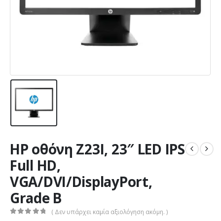
HP οθόνη Z23I, 23″ LED IPS
Full HD,
VGA/DVI/DisplayPort,
Grade B
( Δεν υπάρχει καμία αξιολόγηση ακόμη. )
0
out of 5