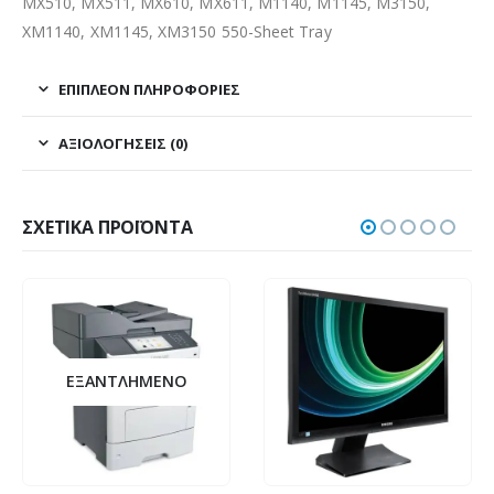
MX510, MX511, MX610, MX611, M1140, M1145, M3150,
XM1140, XM1145, XM3150 550-Sheet Tray
ΕΠΙΠΛΈΟΝ ΠΛΗΡΟΦΟΡΊΕΣ
ΑΞΙΟΛΟΓΉΣΕΙΣ (0)
ΣΧΕΤΙΚΆ ΠΡΟΪΌΝΤΑ
ΕΞΑΝΤΛΗΜΈΝΟ