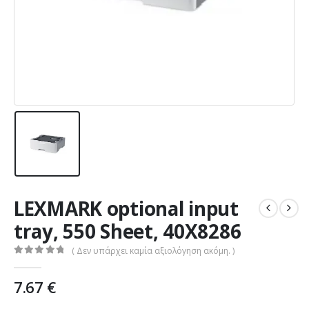
LEXMARK optional input
tray, 550 Sheet, 40X8286
( Δεν υπάρχει καμία αξιολόγηση ακόμη. )
0
out of 5
7.67
€