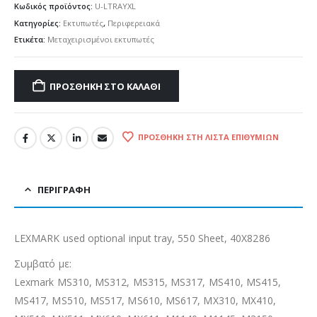
Κωδικός προϊόντος:
U-LTRAYXL
Κατηγορίες:
Εκτυπωτές
,
Περιφερειακά
Ετικέτα:
Μεταχειρισμένοι εκτυπωτές
ΠΡΟΣΘΉΚΗ ΣΤΟ ΚΑΛΆΘΙ
ΠΡΟΣΘΉΚΗ ΣΤΗ ΛΊΣΤΑ ΕΠΙΘΥΜΙΏΝ
ΠΕΡΙΓΡΑΦΉ
LEXMARK used optional input tray, 550 Sheet, 40X8286
Συμβατό με:
Lexmark MS310, MS312, MS315, MS317, MS410, MS415,
MS417, MS510, MS517, MS610, MS617, MX310, MX410,