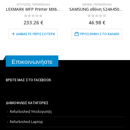
ΕΚΤΥΠΩΤΈΣ
,
ΠΕΡΙΦΕΡΕΙΑΚΆ
ΟΘΌΝΕΣ
,
ΠΕΡΙΦΕΡΕΙΑΚΆ
LEXMARK MFP Printer MX611DHE, Laser, Mono, με toner
SAMSUNG οθόνη S24A450BW LΕD, 24″ 1920x1200px, VGA/DVI, Grade B
0
out of 5
0
out of 5
233.26
€
46.98
€
ΔΙΑΒΆΣΤΕ ΠΕΡΙΣΣΌΤΕΡΑ
ΠΡΟΣΘΉΚΗ ΣΤΟ ΚΑΛΆΘΙ
Επικοινωνήστε
ΒΡΕΊΤΕ ΜΑΣ ΣΤΟ FACEBOOK
ΔΗΜΟΦΙΛΕΙΣ ΚΑΤΗΓΟΡΙΕΣ
Refurbished Υπολογιστές
Refurbished Laptop