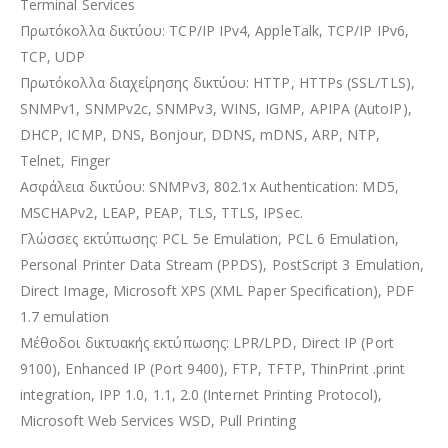
Terminal Services
Πρωτόκολλα δικτύου: TCP/IP IPv4, AppleTalk, TCP/IP IPv6,
TCP, UDP
Πρωτόκολλα διαχείρησης δικτύου: HTTP, HTTPs (SSL/TLS),
SNMPv1, SNMPv2c, SNMPv3, WINS, IGMP, APIPA (AutoIP),
DHCP, ICMP, DNS, Bonjour, DDNS, mDNS, ARP, NTP,
Telnet, Finger
Ασφάλεια δικτύου: SNMPv3, 802.1x Authentication: MD5,
MSCHAPv2, LEAP, PEAP, TLS, TTLS, IPSec.
Γλώσσες εκτύπωσης: PCL 5e Emulation, PCL 6 Emulation,
Personal Printer Data Stream (PPDS), PostScript 3 Emulation,
Direct Image, Microsoft XPS (XML Paper Specification), PDF
1.7 emulation
Μέθοδοι δικτυακής εκτύπωσης: LPR/LPD, Direct IP (Port
9100), Enhanced IP (Port 9400), FTP, TFTP, ThinPrint .print
integration, IPP 1.0, 1.1, 2.0 (Internet Printing Protocol),
Microsoft Web Services WSD, Pull Printing