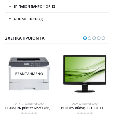
ΕΠΙΠΛΈΟΝ ΠΛΗΡΟΦΟΡΊΕΣ
ΑΞΙΟΛΟΓΉΣΕΙΣ (0)
ΣΧΕΤΙΚΆ ΠΡΟΪΌΝΤΑ
ΕΞΑΝΤΛΗΜΈΝΟ
ΕΚΤΥΠΩΤΈΣ
,
ΠΕΡΙΦΕΡΕΙΑΚΆ
ΟΘΌΝΕΣ
,
ΠΕΡΙΦΕΡΕΙΑΚΆ
LEXMARK printer MS517dn, laser, monochrome, χωρίς toner & drum
PHILIPS οθόνη 221B3L LED, 21.5″ 1920x1080px, VGA/DVI, Grade B