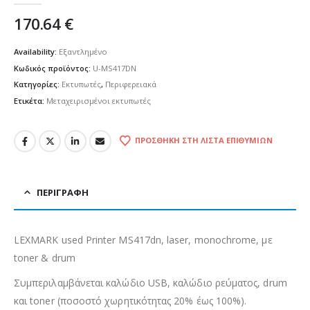
170.64
€
Availability:
Εξαντλημένο
Κωδικός προϊόντος:
U-MS417DN
Κατηγορίες:
Εκτυπωτές
,
Περιφερειακά
Ετικέτα:
Μεταχειρισμένοι εκτυπωτές
ΠΡΟΣΘΉΚΗ ΣΤΗ ΛΊΣΤΑ ΕΠΙΘΥΜΙΏΝ
ΠΕΡΙΓΡΑΦΉ
LEXMARK used Printer MS417dn, laser, monochrome, με
toner & drum
Συμπεριλαμβάνεται καλώδιο USB, καλώδιο ρεύματος, drum
και toner (ποσοστό χωρητικότητας 20% έως 100%).