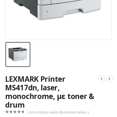
LEXMARK Printer
MS417dn, laser,
monochrome, με toner &
drum
( Δεν υπάρχει καμία αξιολόγηση ακόμη. )
0
out of 5