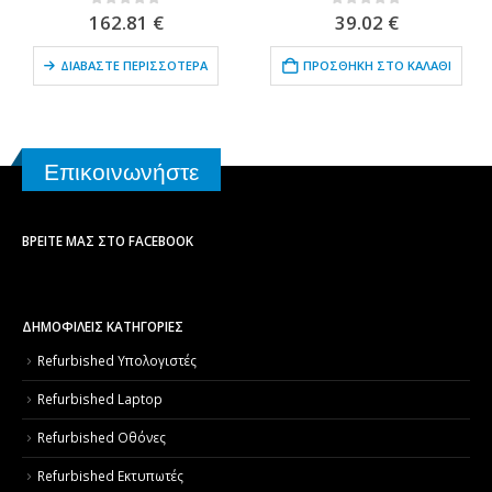
0
out of 5
0
out of 5
162.81
€
39.02
€
ΔΙΑΒΆΣΤΕ ΠΕΡΙΣΣΌΤΕΡΑ
ΠΡΟΣΘΉΚΗ ΣΤΟ ΚΑΛΆΘΙ
Επικοινωνήστε
ΒΡΕΊΤΕ ΜΑΣ ΣΤΟ FACEBOOK
ΔΗΜΟΦΙΛΕΙΣ ΚΑΤΗΓΟΡΙΕΣ
Refurbished Υπολογιστές
Refurbished Laptop
Refurbished Οθόνες
Refurbished Εκτυπωτές