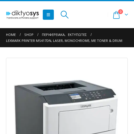
0
HOME
SHOP
ΠΕΡΙΦΕΡΕΙΑΚΆ
,
ΕΚΤΥΠΩΤΈΣ
LEXMARK PRINTER MS417DN, LASER, MONOCHROME, ΜΕ TONER & DRUM