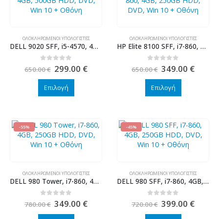
ΟΛΟΚΛΗΡΩΜΈΝΟΙ ΥΠΟΛΟΓΙΣΤΈΣ
ΟΛΟΚΛΗΡΩΜΈΝΟΙ ΥΠΟΛΟΓΙΣΤΈΣ
DELL 9020 SFF, i5-4570, 4GB, 500GB HDD, DVD, Win 10 + Οθόνη
HP Elite 8100 SFF, i7-860, 4GB, 250GB HDD, DVD, Win 10 + Οθόνη
Original
Η
Original
Η
0
out of 5
0
out of 5
299.00
€
349.00
€
650.00
€
650.00
€
price
τρέχουσα
price
τρέχ
was:
τιμή
was:
τιμή
Επιλογή
Επιλογή
650.00 €.
είναι:
650.00 €.
είναι:
299.00 €.
349.00
-55%
-45%
ΟΛΟΚΛΗΡΩΜΈΝΟΙ ΥΠΟΛΟΓΙΣΤΈΣ
ΟΛΟΚΛΗΡΩΜΈΝΟΙ ΥΠΟΛΟΓΙΣΤΈΣ
DELL 980 Tower, i7-860, 4GB, 250GB HDD, DVD, Win 10 + Οθόνη
DELL 980 SFF, i7-860, 4GB, 250GB HDD, DVD, Win 10 + Οθόνη
Original
Η
Original
Η
0
out of 5
0
out of 5
349.00
€
399.00
€
780.00
€
720.00
€
price
τρέχουσα
price
τρέχ
was:
τιμή
was:
τιμή