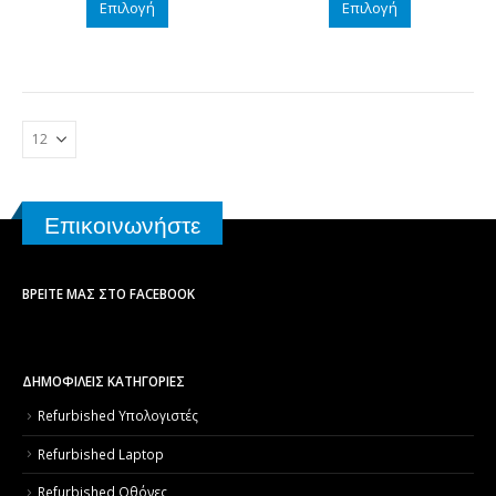
Επιλογή
Επιλογή
780.00 €.
είναι:
720.00 €.
είναι:
349.00 €.
399.00
Επικοινωνήστε
ΒΡΕΊΤΕ ΜΑΣ ΣΤΟ FACEBOOK
ΔΗΜΟΦΙΛΕΙΣ ΚΑΤΗΓΟΡΙΕΣ
Refurbished Υπολογιστές
Refurbished Laptop
Refurbished Οθόνες