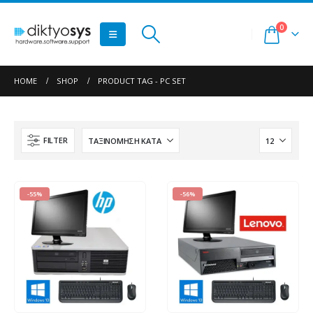
0
HOME
SHOP
PRODUCT TAG -
PC SET
FILTER
-55%
-56%