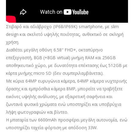
Στιβαρό και αδιάβροχο (IP68/IP69K) smartphone, με slim
design και σκελετό υψηλής ποιότητας, ανθεκτικό σε σκληρή
χρήση.
Διαθέτει μεγάλη οθόνη 6.58″ FHD+, οκταπύρηνο
επεξεργαστή, 8GB (+8GB virtual) μνήμη RAM και 256GB
αποθηκευτικό χώρο, με δυνατότητα επέκτασης έως 512GB με
κάρτα μνήμης micro SD (δεν συμπεριλαμβάνεται).
Με κύρια 64MP ευρυγώνια κάμερα, 64MP κάμερα νυχτερινής
όρασης και εμπρόσθια κάμερα 8MP, μπορείτε να τραβήξετε
εικόνες υψηλής ανάλυσης, με εξαιρετική σαφήνεια και
ζωντανά φυσικά χρώματα ενώ υποστηρίζει και υποβρύχια
λήψη φωτογραφιών και βίντεο.
Η μπαταρία των 6600mAh προσφέρει μεγάλη αυτονομία, ενώ
υποστηρίζει ταχεία φόρτιση με απόδοση 33W.