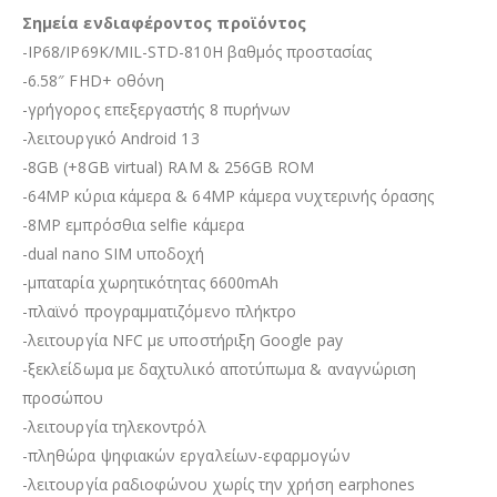
Σημεία ενδιαφέροντος προϊόντος
-IP68/IP69K/MIL-STD-810H βαθμός προστασίας
-6.58″ FHD+ οθόνη
-γρήγορος επεξεργαστής 8 πυρήνων
-λειτουργικό Android 13
-8GB (+8GB virtual) RAM & 256GB ROM
-64MP κύρια κάμερα & 64MP κάμερα νυχτερινής όρασης
-8MP εμπρόσθια selfie κάμερα
-dual nano SIM υποδοχή
-μπαταρία χωρητικότητας 6600mAh
-πλαϊνό προγραμματιζόμενο πλήκτρο
-λειτουργία NFC με υποστήριξη Google pay
-ξεκλείδωμα με δαχτυλικό αποτύπωμα & αναγνώριση
προσώπου
-λειτουργία τηλεκοντρόλ
-πληθώρα ψηφιακών εργαλείων-εφαρμογών
-λειτουργία ραδιοφώνου χωρίς την χρήση earphones