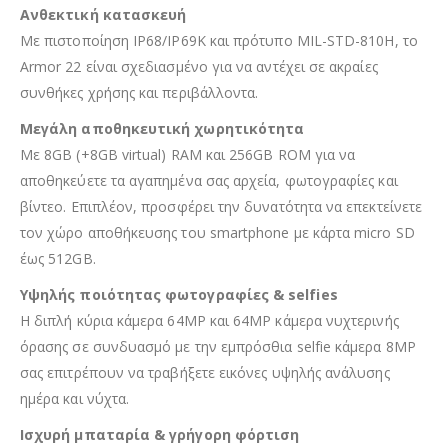
Ανθεκτική κατασκευή
Με πιστοποίηση IP68/IP69K και πρότυπο MIL-STD-810H, το
Armor 22 είναι σχεδιασμένο για να αντέχει σε ακραίες
συνθήκες χρήσης και περιβάλλοντα.
Μεγάλη αποθηκευτική χωρητικότητα
Με 8GB (+8GB virtual) RAM και 256GB ROM για να
αποθηκεύετε τα αγαπημένα σας αρχεία, φωτογραφίες και
βίντεο. Επιπλέον, προσφέρει την δυνατότητα να επεκτείνετε
τον χώρο αποθήκευσης του smartphone με κάρτα micro SD
έως 512GB.
Υψηλής ποιότητας φωτογραφίες & selfies
Η διπλή κύρια κάμερα 64MP και 64MP κάμερα νυχτερινής
όρασης σε συνδυασμό με την εμπρόσθια selfie κάμερα 8MP
σας επιτρέπουν να τραβήξετε εικόνες υψηλής ανάλυσης
ημέρα και νύχτα.
Ισχυρή μπαταρία & γρήγορη φόρτιση