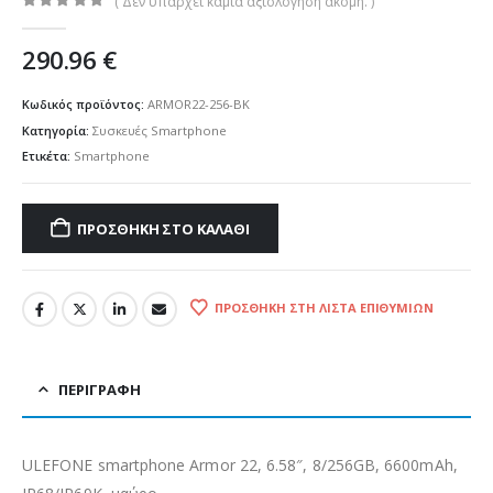
( Δεν υπάρχει καμία αξιολόγηση ακόμη. )
0
out of 5
290.96
€
Κωδικός προϊόντος:
ARMOR22-256-BK
Κατηγορία:
Συσκευές Smartphone
Ετικέτα:
Smartphone
ΠΡΟΣΘΉΚΗ ΣΤΟ ΚΑΛΆΘΙ
ΠΡΟΣΘΉΚΗ ΣΤΗ ΛΊΣΤΑ ΕΠΙΘΥΜΙΏΝ
ΠΕΡΙΓΡΑΦΉ
ULEFONE smartphone Armor 22, 6.58″, 8/256GB, 6600mAh,