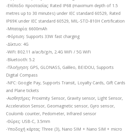
-Επίπεδο προστασίας: Rated IP68 (maximum depth of 1.5
metres up to 30 minutes) under IEC standard 60529, Rated
IP69K under IEC standard 60529, MIL-STD-810H Certification
-Μπαταρία: 6600mAh
-Φόρτιση: Supports 33W fast charging
-Δίκτυο: 4G
-WiFi: 802.11 a/ac/b/g/n, 2.4G WiFi / 5G WiFi
-Bluetooth: 5.2
-Πλοήγηση: GPS, GLONASS, Galileo, BEIDOU, Supports
Digital Compass
-NFC: Google Pay, Supports Transit, Loyalty Cards, Gift Cards
and Plane tickets
-Αισθητήρες: Proximity Sensor, Gravity sensor, Light Sensor,
Acceleration Sensor, Geomagnetic sensor, Gyro sensor,
Coulomb counter, Pedometer, Infrared sensor
-Θύρες: USB-C, 3.5mm
-Υποδοχή κάρτας: Three (3), Nano SIM + Nano SIM + micro