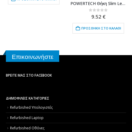
POWERTECH Θήκη Slim Leather για Xiaomi Redmi 6 Pro, γκρι
0
out of 5
9.52
€
ΠΡΟΣΘΉΚΗ ΣΤΟ ΚΑΛΆΘΙ
Επικοινωνήστε
ΒΡΕΊΤΕ ΜΑΣ ΣΤΟ FACEBOOK
ΔΗΜΟΦΙΛΕΙΣ ΚΑΤΗΓΟΡΙΕΣ
Refurbished Υπολογιστές
Refurbished Laptop
Refurbished Οθόνες