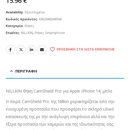
15.96
€
Availability:
Εξαντλημένο
Κωδικός προϊόντος:
6902048248304
Κατηγορία:
Θήκες
Ετικέτες:
NILLKIN
,
Θήκες Smartphone
ΠΡΟΣΘΉΚΗ ΣΤΗ ΛΊΣΤΑ ΕΠΙΘΥΜΙΏΝ
ΠΕΡΙΓΡΑΦΉ
NILLKIN θήκη CamShield Pro για Apple iPhone 14, μπλε
Η σειρά CamShield Pro της Nillkin χαρακτηρίζεται από την
ενισχυμένη προστασία που προσφέρει το σκληρό υλικό
κατασκευής της με την ανάγλυφη επιφάνεια αλλά και την
έξτρα προστασία των καμερών και της ιδιωτικότητας σας,