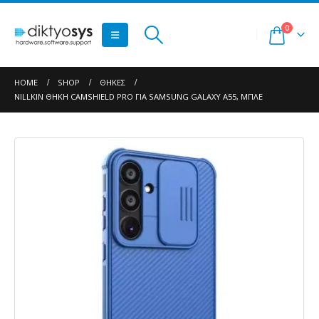
0
HOME
SHOP
ΘΉΚΕΣ
NILLKIN ΘΉΚΗ CAMSHIELD PRO ΓΙΑ SAMSUNG GALAXY A55, ΜΠΛΕ