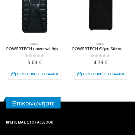
ΘΉΚΕΣ
ΘΉΚΕΣ
POWERTECH universal θήκη κινητού με ring PT-531, έως 8.5 x 16cm, μαύρη
POWERTECH Θήκη Silicon Velvet για Samsung Galaxy J4 2018, μαύρη
0
out of 5
0
out of 5
5.03
€
4.73
€
ΠΡΟΣΘΉΚΗ ΣΤΟ ΚΑΛΆΘΙ
ΠΡΟΣΘΉΚΗ ΣΤΟ ΚΑΛΆΘΙ
Επικοινωνήστε
ΒΡΕΊΤΕ ΜΑΣ ΣΤΟ FACEBOOK