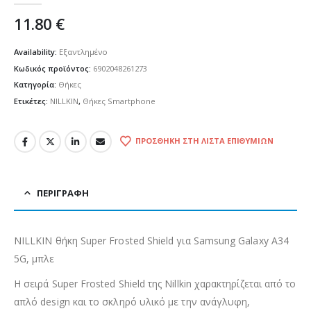
11.80
€
Availability:
Εξαντλημένο
Κωδικός προϊόντος:
6902048261273
Κατηγορία:
Θήκες
Ετικέτες:
NILLKIN
,
Θήκες Smartphone
ΠΡΟΣΘΉΚΗ ΣΤΗ ΛΊΣΤΑ ΕΠΙΘΥΜΙΏΝ
ΠΕΡΙΓΡΑΦΉ
NILLKIN θήκη Super Frosted Shield για Samsung Galaxy A34
5G, μπλε
Η σειρά Super Frosted Shield της Nillkin χαρακτηρίζεται από το
απλό design και το σκληρό υλικό με την ανάγλυφη,