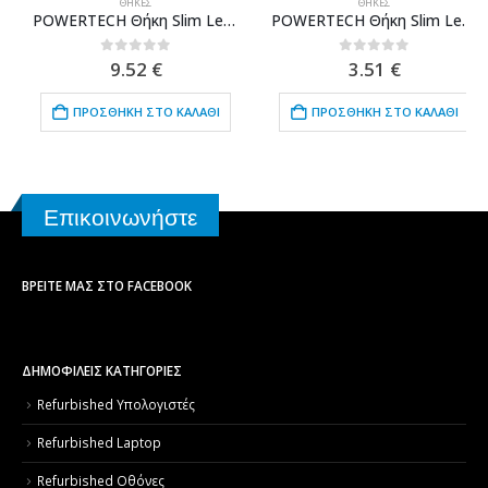
ΘΉΚΕΣ
ΘΉΚΕΣ
POWERTECH Θήκη Slim Leather για iPhone XR, γκρι
POWERTECH Θήκη Slim Leather για Samsung A5 2018, γκρι
0
out of 5
0
out of 5
9.52
€
3.51
€
ΠΡΟΣΘΉΚΗ ΣΤΟ ΚΑΛΆΘΙ
ΠΡΟΣΘΉΚΗ ΣΤΟ ΚΑΛΆΘΙ
Επικοινωνήστε
ΒΡΕΊΤΕ ΜΑΣ ΣΤΟ FACEBOOK
ΔΗΜΟΦΙΛΕΙΣ ΚΑΤΗΓΟΡΙΕΣ
Refurbished Υπολογιστές
Refurbished Laptop
Refurbished Οθόνες