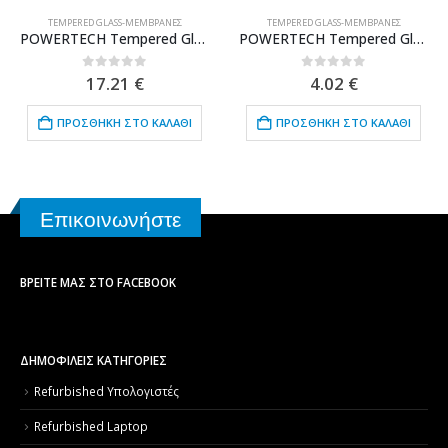
TEMPERED GLASS-ΜΕΜΒΡΆΝΕΣ
TEMPERED GLASS-ΜΕΜΒΡΆΝΕΣ
POWERTECH Tempered Glass 3D TGC-0076 Samsung S8 Plus, Full glue, μαύρο
POWERTECH Tempered Glass 9H(0.33MM), για Xiaomi Redmi Note 5A
0
out of 5
0
out of 5
17.21
€
4.02
€
ΠΡΟΣΘΉΚΗ ΣΤΟ ΚΑΛΆΘΙ
ΠΡΟΣΘΉΚΗ ΣΤΟ ΚΑΛΆΘΙ
Επικοινωνήστε
ΒΡΕΊΤΕ ΜΑΣ ΣΤΟ FACEBOOK
ΔΗΜΟΦΙΛΕΙΣ ΚΑΤΗΓΟΡΙΕΣ
Refurbished Υπολογιστές
Refurbished Laptop