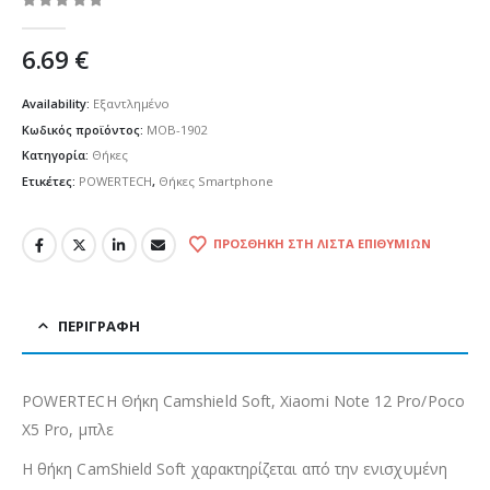
0
out of 5
6.69
€
Availability:
Εξαντλημένο
Κωδικός προϊόντος:
MOB-1902
Κατηγορία:
Θήκες
Ετικέτες:
POWERTECH
,
Θήκες Smartphone
ΠΡΟΣΘΉΚΗ ΣΤΗ ΛΊΣΤΑ ΕΠΙΘΥΜΙΏΝ
ΠΕΡΙΓΡΑΦΉ
POWERTECH Θήκη Camshield Soft, Xiaomi Note 12 Pro/Poco
X5 Pro, μπλε
Η θήκη CamShield Soft χαρακτηρίζεται από την ενισχυμένη