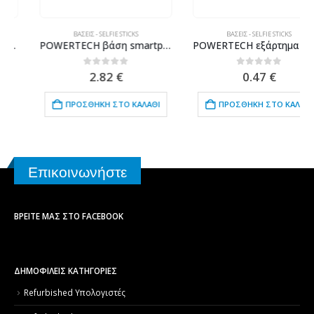
ΒΆΣΕΙΣ - SELFIE STICKS
ΒΆΣΕΙΣ - SELFIE STICKS
POWERTECH βάση smartphone αυτοκινήτου χωρίς mount CAR-0013, μαγνητική
POWERTECH εξάρτημα βάσης κινητού τοποθέτησης σε αεραγωγό CAR-0009, μαύρο
0
out of 5
0
out of 5
2.82
€
0.47
€
ΠΡΟΣΘΉΚΗ ΣΤΟ ΚΑΛΆΘΙ
ΠΡΟΣΘΉΚΗ ΣΤΟ ΚΑΛΆΘΙ
Επικοινωνήστε
ΒΡΕΊΤΕ ΜΑΣ ΣΤΟ FACEBOOK
ΔΗΜΟΦΙΛΕΙΣ ΚΑΤΗΓΟΡΙΕΣ
Refurbished Υπολογιστές