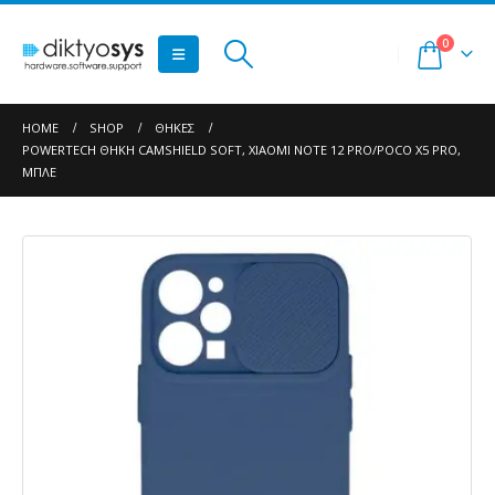
0
HOME
SHOP
ΘΉΚΕΣ
POWERTECH ΘΉΚΗ CAMSHIELD SOFT, XIAOMI NOTE 12 PRO/POCO X5 PRO,
ΜΠΛΕ