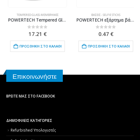
TEMPERED GLASS-ΜΕΜΒΡΆΝΕΣ
ΒΆΣΕΙΣ - SELFIE STICKS
POWERTECH Tempered Glass 3D, Mini, Full glue, για Samsung S9, Black
POWERTECH εξάρτημα βάσης κινητού τοποθέτησης σε αεραγωγό CAR-0009, μαύρο
0
out of 5
0
out of 5
17.21
€
0.47
€
ΠΡΟΣΘΉΚΗ ΣΤΟ ΚΑΛΆΘΙ
ΠΡΟΣΘΉΚΗ ΣΤΟ ΚΑΛΆΘΙ
Επικοινωνήστε
ΒΡΕΊΤΕ ΜΑΣ ΣΤΟ FACEBOOK
ΔΗΜΟΦΙΛΕΙΣ ΚΑΤΗΓΟΡΙΕΣ
Refurbished Υπολογιστές