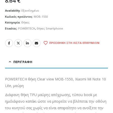
8.64
€
Availability:
Εξαντλημένο
Κωδικός προϊόντος:
MOB-1550
Κατηγορία:
Θήκες
Ετικέτες:
POWERTECH
,
Θήκες Smartphone
ΠΡΟΣΘΉΚΗ ΣΤΗ ΛΊΣΤΑ ΕΠΙΘΥΜΙΏΝ
ΠΕΡΙΓΡΑΦΉ
POWERTECH θήκη Clear view MOB-1550, Xiaomi Mi Note 10
Lite, μαύρη
Διάφανη θήκη TPU μαύρης απόχρωσης, τύπου book με
ημιδιάφανο καπάκι ώστε να μπορείτε να βλέπεται την οθόνη
του κινητού σας χωρίς να είναι απαραίτητο να ανοίξετε την