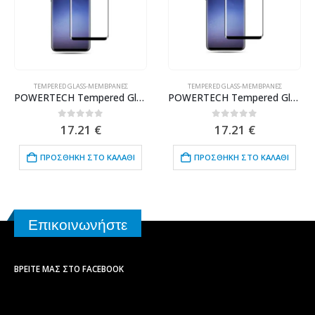
TEMPERED GLASS-ΜΕΜΒΡΆΝΕΣ
TEMPERED GLASS-ΜΕΜΒΡΆΝΕΣ
POWERTECH Tempered Glass 3D, Mini, Full glue, για Samsung S9, Black
POWERTECH Tempered Glass 3D TGC-0076 Samsung S8 Plus, Full glue, μαύρο
0
out of 5
0
out of 5
17.21
€
17.21
€
ΠΡΟΣΘΉΚΗ ΣΤΟ ΚΑΛΆΘΙ
ΠΡΟΣΘΉΚΗ ΣΤΟ ΚΑΛΆΘΙ
Επικοινωνήστε
ΒΡΕΊΤΕ ΜΑΣ ΣΤΟ FACEBOOK