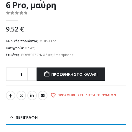
6 Pro, μαύρη
0
out of 5
9.52
€
Κωδικός προϊόντος:
MOB-1172
Κατηγορία:
Θήκες
Ετικέτες:
POWERTECH
,
Θήκες Smartphone
ΠΡΟΣΘΉΚΗ ΣΤΟ ΚΑΛΆΘΙ
ΠΡΟΣΘΉΚΗ ΣΤΗ ΛΊΣΤΑ ΕΠΙΘΥΜΙΏΝ
ΠΕΡΙΓΡΑΦΉ