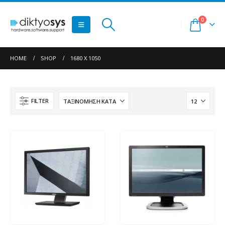
0
HOME
SHOP
1680 X 1050
FILTER