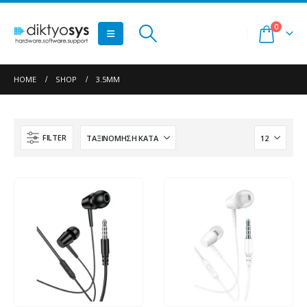
0
HOME
SHOP
3.5MM
FILTER