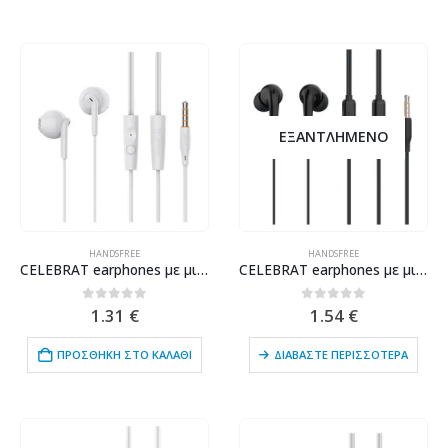
ΕΞΑΝΤΛΗΜΈΝΟ
HANDSFREE
HANDSFREE
CELEBRAT earphones με μικρόφωνο G34, 3.5mm σύνδεση, 14mm, 1.2m, λευκά
CELEBRAT earphones με μικρόφωνο G26, 3.5mm σύνδεση, Φ10mm, 1.2m, μαύρα
0
out of 5
0
out of 5
1.31
€
1.54
€
ΠΡΟΣΘΉΚΗ ΣΤΟ ΚΑΛΆΘΙ
ΔΙΑΒΆΣΤΕ ΠΕΡΙΣΣΌΤΕΡΑ