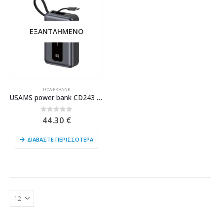
ΕΞΑΝΤΛΗΜΈΝΟ
POWERBANK
USAMS power bank CD243 με καλώδιο USB-C, 2x θύρες εξόδου, 20000mAh, 65W, γκρι
0
out of 5
44.30
€
ΔΙΑΒΆΣΤΕ ΠΕΡΙΣΣΌΤΕΡΑ