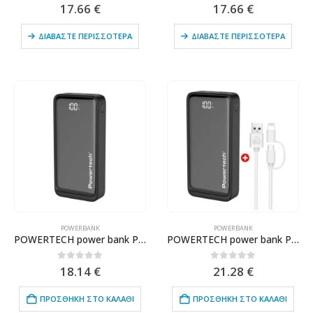
0
out of 5
0
out of 5
17.66
€
17.66
€
ΔΙΑΒΆΣΤΕ ΠΕΡΙΣΣΌΤΕΡΑ
ΔΙΑΒΆΣΤΕ ΠΕΡΙΣΣΌΤΕΡΑ
POWERBANK
POWERBANK
POWERTECH power bank PT-1327 με οθόνη, 20000mAh, 22.5W, μαύρο
POWERTECH power bank PT-1327 με οθόνη & MFi καλώδιο USB σε Micro/Lightning, 20000mAh
0
out of 5
0
out of 5
18.14
€
21.28
€
ΠΡΟΣΘΉΚΗ ΣΤΟ ΚΑΛΆΘΙ
ΠΡΟΣΘΉΚΗ ΣΤΟ ΚΑΛΆΘΙ