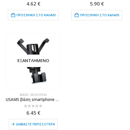
0
out of 5
0
out of 5
4.62
€
5.90
€
ΠΡΟΣΘΉΚΗ ΣΤΟ ΚΑΛΆΘΙ
ΠΡΟΣΘΉΚΗ ΣΤΟ ΚΑΛΆΘΙ
ΕΞΑΝΤΛΗΜΈΝΟ
ΒΆΣΕΙΣ - SELFIE STICKS
USAMS βάση smartphone για αυτοκίνητο US-ZJ058, μαύρη
0
out of 5
6.45
€
ΔΙΑΒΆΣΤΕ ΠΕΡΙΣΣΌΤΕΡΑ