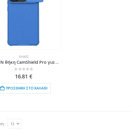
ΘΉΚΕΣ
NILLKIN θήκη CamShield Pro για Xiaomi Redmi Turbo 3/Poco F6, μπλε
0
out of 5
16.81
€
ΠΡΟΣΘΉΚΗ ΣΤΟ ΚΑΛΆΘΙ
ση: