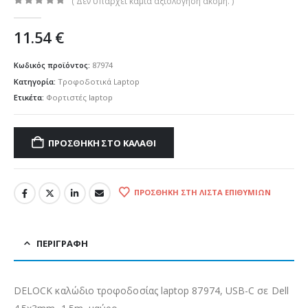
( Δεν υπάρχει καμία αξιολόγηση ακόμη. )
0
out of 5
11.54
€
Κωδικός προϊόντος:
87974
Κατηγορία:
Τροφοδοτικά Laptop
Ετικέτα:
Φορτιστές laptop
ΠΡΟΣΘΉΚΗ ΣΤΟ ΚΑΛΆΘΙ
ΠΡΟΣΘΉΚΗ ΣΤΗ ΛΊΣΤΑ ΕΠΙΘΥΜΙΏΝ
ΠΕΡΙΓΡΑΦΉ
DELOCK καλώδιο τροφοδοσίας laptop 87974, USB-C σε Dell