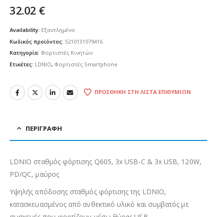
32.02
€
Availability:
Εξαντλημένο
Κωδικός προϊόντος:
5210131079416
Κατηγορία:
Φορτιστές Κινητών
Ετικέτες:
LDNIO
,
Φορτιστές Smartphone
ΠΡΟΣΘΉΚΗ ΣΤΗ ΛΊΣΤΑ ΕΠΙΘΥΜΙΏΝ
ΠΕΡΙΓΡΑΦΉ
LDNIO σταθμός φόρτισης Q605, 3x USB-C & 3x USB, 120W,
PD/QC, μαύρος
Υψηλής απόδοσης σταθμός φόρτισης της LDNIO,
κατασκευασμένος από ανθεκτικό υλικό και συμβατός με
συσκευές που φορτίζουν μέσω θύρας USB.