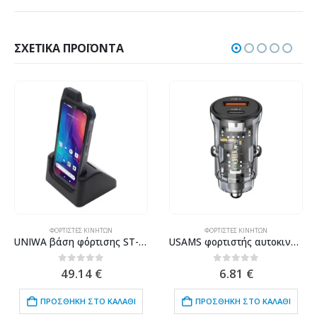
ΣΧΕΤΙΚΆ ΠΡΟΪΌΝΤΑ
ΦΟΡΤΙΣΤΈΣ ΚΙΝΗΤΏΝ
ΦΟΡΤΙΣΤΈΣ ΚΙΝΗΤΏΝ
UNIWA βάση φόρτισης ST-W8 για smartphone W888, 2A, μαύρη
USAMS φορτιστής αυτοκινήτου US-CC164, USB & USB-C, 30W, μαύρος
0
out of 5
0
out of 5
49.14
€
6.81
€
ΠΡΟΣΘΉΚΗ ΣΤΟ ΚΑΛΆΘΙ
ΠΡΟΣΘΉΚΗ ΣΤΟ ΚΑΛΆΘΙ