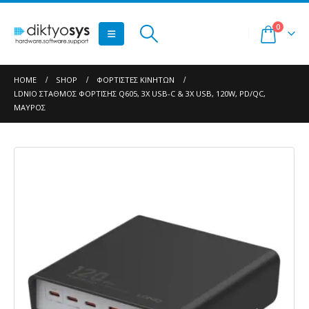
0
HOME
SHOP
ΦΟΡΤΙΣΤΈΣ ΚΙΝΗΤΏΝ
LDNIO ΣΤΑΘΜΌΣ ΦΌΡΤΙΣΗΣ Q605, 3X USB-C & 3X USB, 120W, PD/QC,
ΜΑΎΡΟΣ