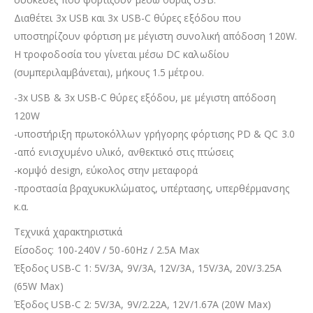
Διαθέτει 3x USB και 3x USB-C θύρες εξόδου που
υποστηρίζουν φόρτιση με μέγιστη συνολική απόδοση 120W.
Η τροφοδοσία του γίνεται μέσω DC καλωδίου
(συμπεριλαμβάνεται), μήκους 1.5 μέτρου.
-3x USB & 3x USB-C θύρες εξόδου, με μέγιστη απόδοση
120W
-υποστήριξη πρωτοκόλλων γρήγορης φόρτισης PD & QC 3.0
-από ενισχυμένο υλικό, ανθεκτικό στις πτώσεις
-κομψό design, εύκολος στην μεταφορά
-προστασία βραχυκυκλώματος, υπέρτασης, υπερθέρμανσης
κ.α.
Τεχνικά χαρακτηριστικά
Είσοδος: 100-240V / 50-60Hz / 2.5A Max
Έξοδος USB-C 1: 5V/3A, 9V/3A, 12V/3A, 15V/3A, 20V/3.25A
(65W Max)
Έξοδος USB-C 2: 5V/3A, 9V/2.22A, 12V/1.67A (20W Max)