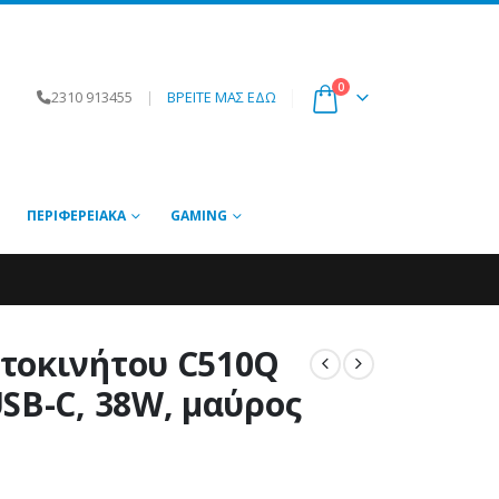
0
2310 913455
|
ΒΡΕΙΤΕ ΜΑΣ ΕΔΩ
ΠΕΡΙΦΕΡΕΙΑΚΆ
GAMING
τοκινήτου C510Q
SB-C, 38W, μαύρος