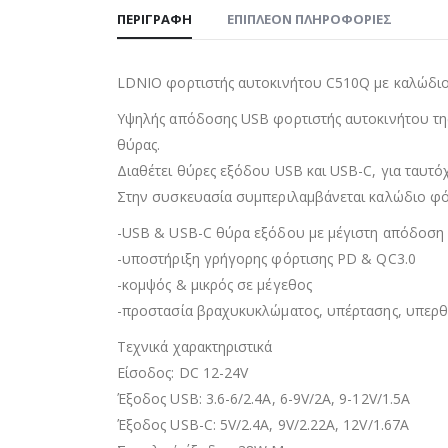
ΠΕΡΙΓΡΑΦΉ
ΕΠΙΠΛΈΟΝ ΠΛΗΡΟΦΟΡΊΕΣ
LDNIO φορτιστής αυτοκινήτου C510Q με καλώδιο
Υψηλής απόδοσης USB φορτιστής αυτοκινήτου της
θύρας.
Διαθέτει θύρες εξόδου USB και USB-C, για ταυτ
Στην συσκευασία συμπεριλαμβάνεται καλώδιο φό
-USB & USB-C θύρα εξόδου με μέγιστη απόδοση
-υποστήριξη γρήγορης φόρτισης PD & QC3.0
-κομψός & μικρός σε μέγεθος
-προστασία βραχυκυκλώματος, υπέρτασης, υπερθέ
Τεχνικά χαρακτηριστικά
Είσοδος: DC 12-24V
Έξοδος USB: 3.6-6/2.4A, 6-9V/2A, 9-12V/1.5A
Έξοδος USB-C: 5V/2.4A, 9V/2.22A, 12V/1.67A