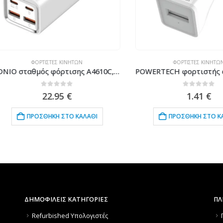
ΦΟΡΤΙΣΤΈΣ ΚΙΝΗΤΏΝ
ΦΟΡΤΙΣΤΈΣ ΚΙΝΗΤΏΝ
LDNIO σταθμός φόρτισης A4610C, 2x USB-C & 2x USB, 65W, PD/QC, λευκός
0
out of 5
0
out of 5
22.95
€
1.41
€
ΠΡΟΣΘΉΚΗ ΣΤΟ ΚΑΛΆΘΙ
ΠΡΟΣΘΉΚΗ ΣΤΟ ΚΑΛΆΘΙ
ΔΗΜΟΦΙΛΕΙΣ ΚΑΤΗΓΟΡΙΕΣ
ΠΛ
Refurbished Υπολογιστές