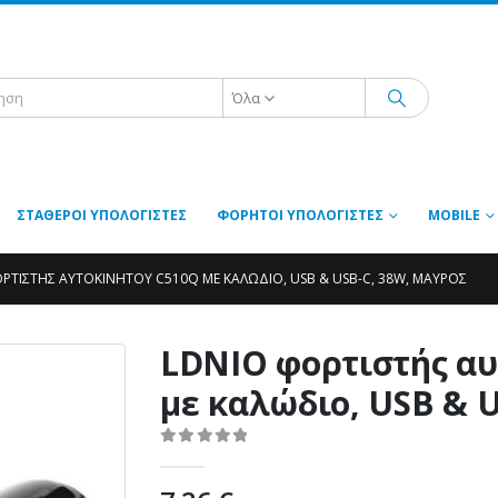
Όλα
ΣΤΑΘΕΡΟΊ ΥΠΟΛΟΓΙΣΤΈΣ
ΦΟΡΗΤΟΊ ΥΠΟΛΟΓΙΣΤΈΣ
MOBILE
ΡΤΙΣΤΉΣ ΑΥΤΟΚΙΝΉΤΟΥ C510Q ΜΕ ΚΑΛΏΔΙΟ, USB & USB-C, 38W, ΜΑΎΡΟΣ
LDNIO φορτιστής αυ
με καλώδιο, USB & U
0
out of 5