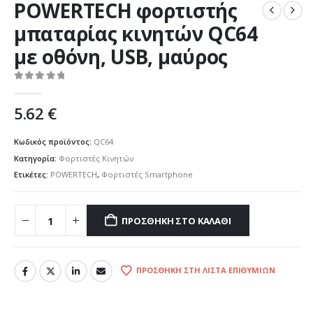
POWERTECH φορτιστής
μπαταρίας κινητών QC64
με οθόνη, USB, μαύρος
0
out of 5
5.62
€
Κωδικός προϊόντος:
QC64
Κατηγορία:
Φορτιστές Κινητών
Ετικέτες:
POWERTECH
,
Φορτιστές Smartphone
ΠΡΟΣΘΉΚΗ ΣΤΟ ΚΑΛΆΘΙ
ΠΡΟΣΘΉΚΗ ΣΤΗ ΛΊΣΤΑ ΕΠΙΘΥΜΙΏΝ