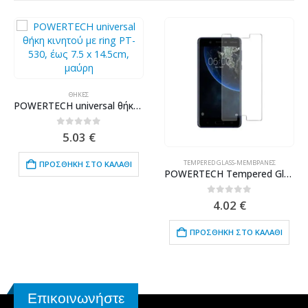
ΘΉΚΕΣ
POWERTECH universal θήκη κινητού με ring PT-530, έως 7.5 x 14.5cm, μαύρη
0
out of 5
5.03
€
TEMPERED GLASS-ΜΕΜΒΡΆΝΕΣ
ΠΡΟΣΘΉΚΗ ΣΤΟ ΚΑΛΆΘΙ
POWERTECH Tempered Glass 9H(0.33MM), για Nokia 5
0
out of 5
4.02
€
ΠΡΟΣΘΉΚΗ ΣΤΟ ΚΑΛΆΘΙ
Επικοινωνήστε