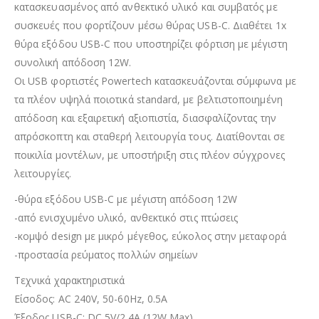
κατασκευασμένος από ανθεκτικό υλικό και συμβατός με
συσκευές που φορτίζουν μέσω θύρας USB-C. Διαθέτει 1x
θύρα εξόδου USB-C που υποστηρίζει φόρτιση με μέγιστη
συνολική απόδοση 12W.
Οι USB φορτιστές Powertech κατασκευάζονται σύμφωνα με
τα πλέον υψηλά ποιοτικά standard, με βελτιστοποιημένη
απόδοση και εξαιρετική αξιοπιστία, διασφαλίζοντας την
απρόσκοπτη και σταθερή λειτουργία τους. Διατίθονται σε
ποικιλία μοντέλων, με υποστήριξη στις πλέον σύγχρονες
λειτουργίες.
-θύρα εξόδου USB-C με μέγιστη απόδοση 12W
-από ενισχυμένο υλικό, ανθεκτικό στις πτώσεις
-κομψό design με μικρό μέγεθος, εύκολος στην μεταφορά
-προστασία ρεύματος πολλών σημείων
Τεχνικά χαρακτηριστικά
Είσοδος: AC 240V, 50-60Hz, 0.5A
Έξοδος USB-C: DC 5V/2.4A (12W Max)