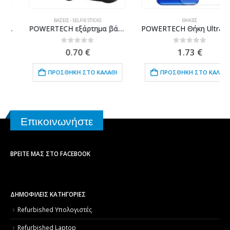
ΒΆΣΕΙΣ - SELFIE STICKS
ΘΉΚΕΣ
POWERTECH εξάρτημα βάσης κινητού τοποθέτησης σε αεραγωγό CAR-0010, μαύρο
POWERTECH Θήκη Ultra Slim για SAMSUNG Galaxy M10, διάφανη
0
out of 5
0
out of 5
0.70
€
1.73
€
ΠΡΟΣΘΉΚΗ ΣΤΟ ΚΑΛΆΘΙ
ΠΡΟΣΘΉΚΗ ΣΤΟ ΚΑΛΆΘΙ
Επικοινωνήστε
ΒΡΕΊΤΕ ΜΑΣ ΣΤΟ FACEBOOK
ΔΗΜΟΦΙΛΕΙΣ ΚΑΤΗΓΟΡΙΕΣ
Refurbished Υπολογιστές
Refurbished Laptop