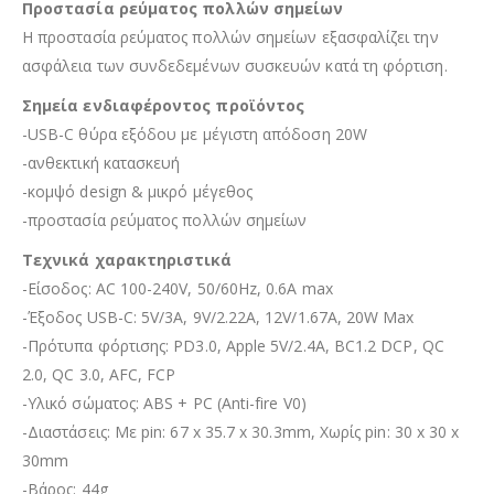
Προστασία ρεύματος πολλών σημείων
Η προστασία ρεύματος πολλών σημείων εξασφαλίζει την
ασφάλεια των συνδεδεμένων συσκευών κατά τη φόρτιση.
Σημεία ενδιαφέροντος προϊόντος
-USB-C θύρα εξόδου με μέγιστη απόδοση 20W
-ανθεκτική κατασκευή
-κομψό design & μικρό μέγεθος
-προστασία ρεύματος πολλών σημείων
Τεχνικά χαρακτηριστικά
-Είσοδος: AC 100-240V, 50/60Hz, 0.6A max
-Έξοδος USB-C: 5V/3A, 9V/2.22A, 12V/1.67A, 20W Max
-Πρότυπα φόρτισης: PD3.0, Apple 5V/2.4A, BC1.2 DCP, QC
2.0, QC 3.0, AFC, FCP
-Υλικό σώματος: ABS + PC (Anti-fire V0)
-Διαστάσεις: Με pin: 67 x 35.7 x 30.3mm, Χωρίς pin: 30 x 30 x
30mm
-Βάρος: 44g