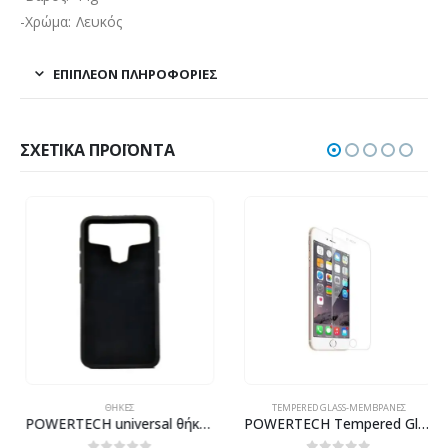
-Χρώμα: Λευκός
ΕΠΙΠΛΈΟΝ ΠΛΗΡΟΦΟΡΊΕΣ
ΣΧΕΤΙΚΆ ΠΡΟΪΌΝΤΑ
ΘΉΚΕΣ
TEMPERED GLASS-ΜΕΜΒΡΆΝΕΣ
POWERTECH universal θήκη Glass TPU για smartphone έως 7.5 x 14.5cm, μαύρη
POWERTECH Tempered Glass 9H(0.33MM) 2.5D, iPhone 6 & 7