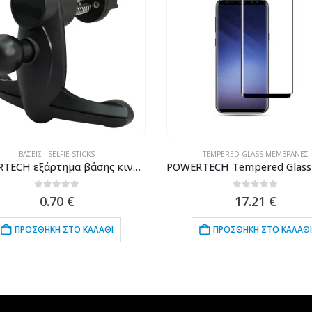
ΒΆΣΕΙΣ - SELFIE STICKS
TEMPERED GLASS-ΜΕΜΒΡΆΝΕΣ
POWERTECH εξάρτημα βάσης κινητού τοποθέτησης σε αεραγωγό CAR-0010, μαύρο
0
out of 5
0
out of 5
0.70
€
17.21
€
ΠΡΟΣΘΉΚΗ ΣΤΟ ΚΑΛΆΘΙ
ΠΡΟΣΘΉΚΗ ΣΤΟ ΚΑΛΆΘΙ