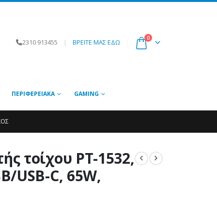
0
2310 913455
|
ΒΡΕΙΤΕ ΜΑΣ ΕΔΩ
ΠΕΡΙΦΕΡΕΙΑΚΆ
GAMING
ΚΌΣ
ς τοίχου PT-1532,
B/USB-C, 65W,