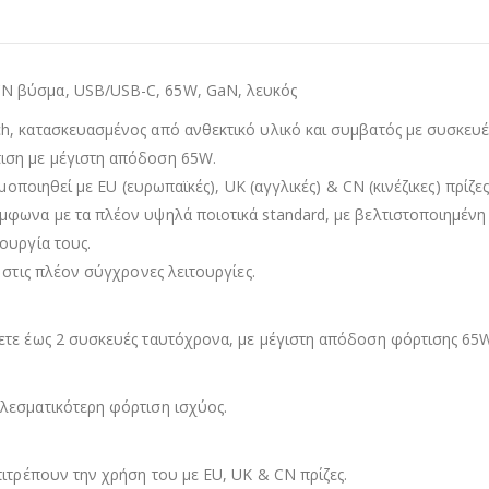
N βύσμα, USB/USB-C, 65W, GaN, λευκός
h, κατασκευασμένος από ανθεκτικό υλικό και συμβατός με συσκευ
ιση με μέγιστη απόδοση 65W.
ιμοποιηθεί με EU (ευρωπαϊκές), UK (αγγλικές) & CN (κινέζικες) πρίζ
φωνα με τα πλέον υψηλά ποιοτικά standard, με βελτιστοποιημένη α
ουργία τους.
 στις πλέον σύγχρονες λειτουργίες.
ετε έως 2 συσκευές ταυτόχρονα, με μέγιστη απόδοση φόρτισης 65
λεσματικότερη φόρτιση ισχύος.
πιτρέπουν την χρήση του με EU, UK & CN πρίζες.