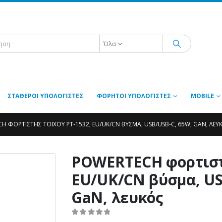
Όλα
ΣΤΑΘΕΡΟΊ ΥΠΟΛΟΓΙΣΤΈΣ
ΦΟΡΗΤΟΊ ΥΠΟΛΟΓΙΣΤΈΣ
MOBILE
H ΦΟΡΤΙΣΤΉΣ ΤΟΊΧΟΥ PT-1532, EU/UK/CN ΒΎΣΜΑ, USB/USB-C, 65W, GAN, ΛΕΥ
POWERTECH φορτιστή
EU/UK/CN βύσμα, US
GaN, λευκός
0
out of 5