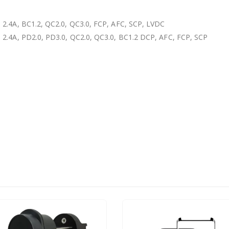
2.4A, BC1.2, QC2.0, QC3.0, FCP, AFC, SCP, LVDC
2.4A, PD2.0, PD3.0, QC2.0, QC3.0, BC1.2 DCP, AFC, FCP, SCP