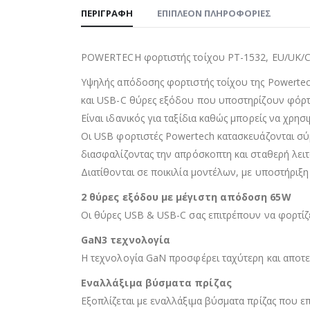
ΠΕΡΙΓΡΑΦΉ
ΕΠΙΠΛΈΟΝ ΠΛΗΡΟΦΟΡΊΕΣ
POWERTECH φορτιστής τοίχου PT-1532, EU/UK/C
Υψηλής απόδοσης φορτιστής τοίχου της Powertec
και USB-C θύρες εξόδου που υποστηρίζουν φόρτ
Είναι ιδανικός για ταξίδια καθώς μπορείς να χρησ
Οι USB φορτιστές Powertech κατασκευάζονται σύμ
διασφαλίζοντας την απρόσκοπτη και σταθερή λειτ
Διατίθονται σε ποικιλία μοντέλων, με υποστήριξη
2 θύρες εξόδου με μέγιστη απόδοση 65W
Οι θύρες USB & USB-C σας επιτρέπουν να φορτίζ
GaN3 τεχνολογία
Η τεχνολογία GaN προσφέρει ταχύτερη και αποτε
Εναλλάξιμα βύσματα πρίζας
Εξοπλίζεται με εναλλάξιμα βύσματα πρίζας που ε