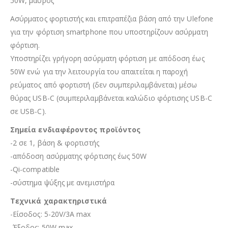
50W, μαύρος
Ασύρματος φορτιστής και επιτραπέζια βάση από την Ulefone
για την φόρτιση smartphone που υποστηρίζουν ασύρματη
φόρτιση.
Υποστηρίζει γρήγορη ασύρματη φόρτιση με απόδοση έως
50W ενώ για την λειτουργία του απαιτείται η παροχή
ρεύματος από φορτιστή (δεν συμπεριλαμβάνεται) μέσω
θύρας USB-C (συμπεριλαμβάνεται καλώδιο φόρτισης USB-C
σε USB-C).
Σημεία ενδιαφέροντος προϊόντος
-2 σε 1, βάση & φορτιστής
-απόδοση ασύρματης φόρτισης έως 50W
-Qi-compatible
-σύστημα ψύξης με ανεμιστήρα
Τεχνικά χαρακτηριστικά
-Είσοδος: 5-20V/3A max
-Έξοδος: 50W max