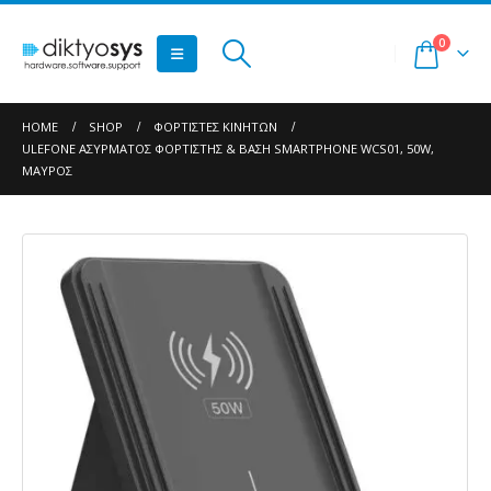
0
HOME
SHOP
ΦΟΡΤΙΣΤΈΣ ΚΙΝΗΤΏΝ
ULEFONE ΑΣΎΡΜΑΤΟΣ ΦΟΡΤΙΣΤΉΣ & ΒΆΣΗ SMARTPHONE WCS01, 50W,
ΜΑΎΡΟΣ