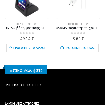
ΦΟΡΤΙΣΤΈΣ ΚΙΝΗΤΏΝ
ΦΟΡΤΙΣΤΈΣ ΚΙΝΗΤΏΝ
UNIWA βάση φόρτισης ST-W8 για smartphone W888, 2A, μαύρη
USAMS φορτιστής τοίχου T21OCTC01 με καλώδιο USB-C, USB 2.1A, λευκός
0
out of 5
0
out of 5
49.14
€
3.60
€
ΠΡΟΣΘΉΚΗ ΣΤΟ ΚΑΛΆΘΙ
ΠΡΟΣΘΉΚΗ ΣΤΟ ΚΑΛΆΘΙ
Επικοινωνήστε
ΒΡΕΊΤΕ ΜΑΣ ΣΤΟ FACEBOOK
ΔΗΜΟΦΙΛΕΙΣ ΚΑΤΗΓΟΡΙΕΣ