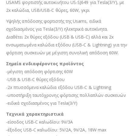
USAMS φορτιστής αυτοκινήτου US-SJ649 για Tesla(3/Y), με
2x καλώδια, USB/USB-C θύρες, 60W, γκρι
Υψηλής απόδοσης φορτιστής της Usams, ειδικά
σχεδιασμένος για Tesla(3/Y) ηλεκτρικά αυτοκίνητα.
Διαθέτει 2x θύρες εξόδου (USB & USB-C) αλλά και 2x
ενσωματωμένα καλώδια εξόδου (USB-C & Lightning) για την
φόρτιση συσκευών με μέγιστη συνολική απόδοση 60W.
Σημεία ενδιαφέροντος προϊόντος
-μέγιστη απόδοση φόρτισης 60W
-USB & USB-C θύρες εξόδου
-2x πτυσσόμενα καλώδια εξόδου USB-C & Lightning
-υποστήριξη ταυτόχρονης φόρτισης πολλαπλών συσκευών
-ειδικά σχεδιασμένος για Tesla(3/Y)
Τεχνικά χαρακτηριστικά
-είσοδος USB-C καλωδίου: 9V/3A
-έξοδος USB-C καλωδίου: 5V/2A, 9V/2A, 18W max