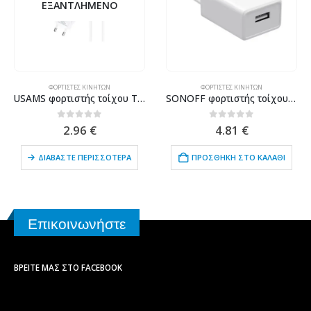
ΕΞΑΝΤΛΗΜΈΝΟ
ΦΟΡΤΙΣΤΈΣ ΚΙΝΗΤΏΝ
ΦΟΡΤΙΣΤΈΣ ΚΙΝΗΤΏΝ
USAMS φορτιστής τοίχου T21OCMC01 με καλώδιο Micro USB, USB 2.1A, λευκός
SONOFF φορτιστής τοίχου PS10UA050K2000EU, USB, 5V/2A, 10W, λευκός
0
out of 5
0
out of 5
2.96
€
4.81
€
ΔΙΑΒΆΣΤΕ ΠΕΡΙΣΣΌΤΕΡΑ
ΠΡΟΣΘΉΚΗ ΣΤΟ ΚΑΛΆΘΙ
Επικοινωνήστε
ΒΡΕΊΤΕ ΜΑΣ ΣΤΟ FACEBOOK