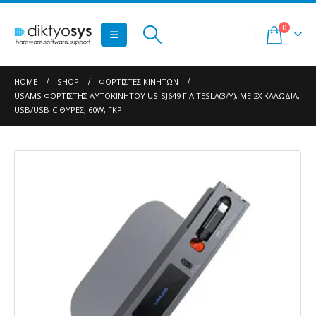
0
HOME
SHOP
ΦΟΡΤΙΣΤΈΣ ΚΙΝΗΤΏΝ
USAMS ΦΟΡΤΙΣΤΉΣ ΑΥΤΟΚΙΝΉΤΟΥ US-SJ649 ΓΙΑ TESLA(3/Y), ΜΕ 2X ΚΑΛΏΔΙΑ,
USB/USB-C ΘΎΡΕΣ, 60W, ΓΚΡΙ