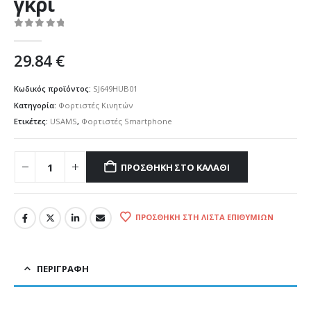
γκρι
0
out of 5
29.84
€
Κωδικός προϊόντος:
SJ649HUB01
Κατηγορία:
Φορτιστές Κινητών
Ετικέτες:
USAMS
,
Φορτιστές Smartphone
ΠΡΟΣΘΉΚΗ ΣΤΟ ΚΑΛΆΘΙ
ΠΡΟΣΘΉΚΗ ΣΤΗ ΛΊΣΤΑ ΕΠΙΘΥΜΙΏΝ
ΠΕΡΙΓΡΑΦΉ