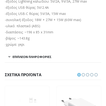
-έξοδος Lightning καλωδίου: 5V/2A, 9V/3A, 27W max
-έξοδος USB θύρας: 5V/2.4A
-έξοδος USB-C θύρας: 5V/3A, 15W max
-συνολική έξοδος: 18W + 27W + 15W (60W max)
-υλικό: πλαστικό (ABS)
-διαστάσεις: ~196 x 85 x 31mm
-βάρος: ~143.8g
-χρώμα: γκρι
ΕΠΙΠΛΈΟΝ ΠΛΗΡΟΦΟΡΊΕΣ
ΣΧΕΤΙΚΆ ΠΡΟΪΌΝΤΑ