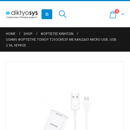
0
HOME
SHOP
ΦΟΡΤΙΣΤΈΣ ΚΙΝΗΤΏΝ
USAMS ΦΟΡΤΙΣΤΉΣ ΤΟΊΧΟΥ T21OCMC01 ΜΕ ΚΑΛΏΔΙΟ MICRO USB, USB
2.1A, ΛΕΥΚΌΣ