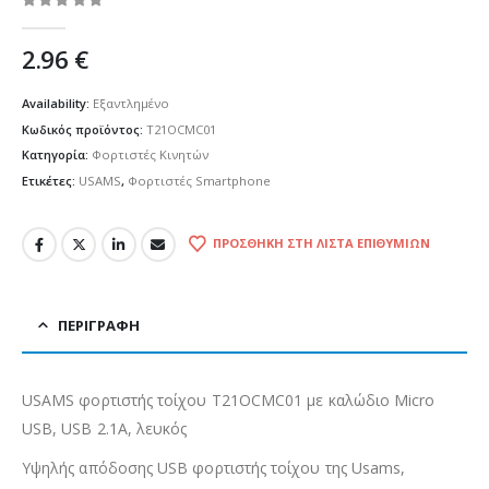
0
out of 5
2.96
€
Availability:
Εξαντλημένο
Κωδικός προϊόντος:
T21OCMC01
Κατηγορία:
Φορτιστές Κινητών
Ετικέτες:
USAMS
,
Φορτιστές Smartphone
ΠΡΟΣΘΉΚΗ ΣΤΗ ΛΊΣΤΑ ΕΠΙΘΥΜΙΏΝ
ΠΕΡΙΓΡΑΦΉ
USAMS φορτιστής τοίχου T21OCMC01 με καλώδιο Micro
USB, USB 2.1A, λευκός
Υψηλής απόδοσης USB φορτιστής τοίχου της Usams,