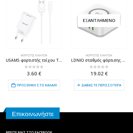
ΕΞΑΝΤΛΗΜΈΝΟ
ΦΟΡΤΙΣΤΈΣ ΚΙΝΗΤΏΝ
ΦΟΡΤΙΣΤΈΣ ΚΙΝΗΤΏΝ
USAMS φορτιστής τοίχου T21OCLN01 με καλώδιο Lightning, USB 2.1A, λευκός
LDNIO σταθμός φόρτισης AW004, USB-C/3x USB/wireless, 32W, PD/QC, λευκός
0
out of 5
0
out of 5
3.60
€
19.02
€
ΠΡΟΣΘΉΚΗ ΣΤΟ ΚΑΛΆΘΙ
ΔΙΑΒΆΣΤΕ ΠΕΡΙΣΣΌΤΕΡΑ
Επικοινωνήστε
ΒΡΕΊΤΕ ΜΑΣ ΣΤΟ FACEBOOK