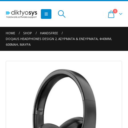
0
HOME
SHOP
HANDSFREE
DOQAUS HEADPHONES DESIGN 2, ΑΣΎΡΜΑΤΑ & ΕΝΣΎΡΜΑΤΑ, Φ40MM,
600MAH, ΜΑΎΡΑ