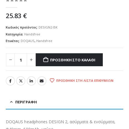
0
out of 5
25.83
€
Κωδικός προϊόντος:
DESIGN2-BK
Κατηγορία:
Handsfree
Ετικέτες:
DOQAUS
,
Handsfree
ΠΡΟΣΘΉΚΗ ΣΤΟ ΚΑΛΆΘΙ
ΠΡΟΣΘΉΚΗ ΣΤΗ ΛΊΣΤΑ ΕΠΙΘΥΜΙΏΝ
ΠΕΡΙΓΡΑΦΉ
DOQAUS headphones DESIGN 2, ασύρματα & ενσύρματα,