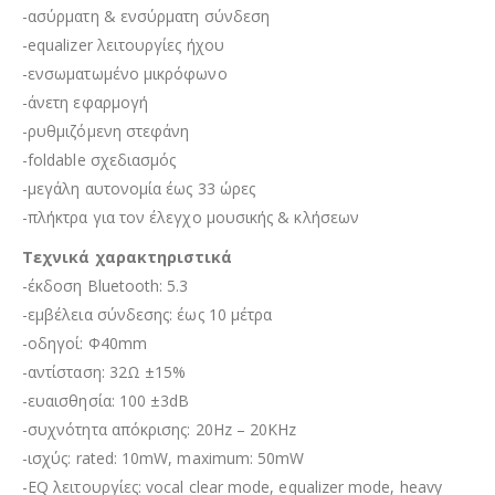
-ασύρματη & ενσύρματη σύνδεση
-equalizer λειτουργίες ήχου
-ενσωματωμένο μικρόφωνο
-άνετη εφαρμογή
-ρυθμιζόμενη στεφάνη
-foldable σχεδιασμός
-μεγάλη αυτονομία έως 33 ώρες
-πλήκτρα για τον έλεγχο μουσικής & κλήσεων
Τεχνικά χαρακτηριστικά
-έκδοση Bluetooth: 5.3
-εμβέλεια σύνδεσης: έως 10 μέτρα
-οδηγοί: Φ40mm
-αντίσταση: 32Ω ±15%
-ευαισθησία: 100 ±3dB
-συχνότητα απόκρισης: 20Hz – 20KHz
-ισχύς: rated: 10mW, maximum: 50mW
-EQ λειτουργίες: vocal clear mode, equalizer mode, heavy