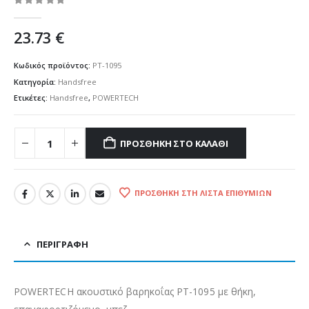
0
out of 5
23.73
€
Κωδικός προϊόντος:
PT-1095
Κατηγορία:
Handsfree
Ετικέτες:
Handsfree
,
POWERTECH
ΠΡΟΣΘΉΚΗ ΣΤΟ ΚΑΛΆΘΙ
ΠΡΟΣΘΉΚΗ ΣΤΗ ΛΊΣΤΑ ΕΠΙΘΥΜΙΏΝ
ΠΕΡΙΓΡΑΦΉ
POWERTECH ακουστικό βαρηκοΐας PT-1095 με θήκη,