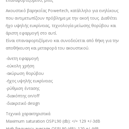
επαναφορτιζόμενο, μπεζ
Ακουστικό βαρηκοΐας Powertech, κατάλληλο για ενηλίκους
που αντιμετωπίζουν πρόβλημα με την ακοή τους. Διαθέτει
ήχο υψηλής ευκρίνειας, τεχνολογία μείωσης θορύβου και
άριστη εφαρμογή στο αυτί.
Είναι επαναφορτιζόμενο και συνοδεύεται από θήκη για την
αποθήκευση και μεταφορά του ακουστικού.
-άνετη εφαρμογή
-εύκολη χρήση
-ακύρωση θορύβου
-ήχος υψηλής ευκρίνειας
-ρύθμιση έντασης
-διακόπτης on/off
-διακριτικό design
Τεχνικά χαρακτηριστικά
Maximum saturation OSPL90 (db): </= 129 +/-3dB
High frequency average OSPL90 (dB): 120 +/-4dB