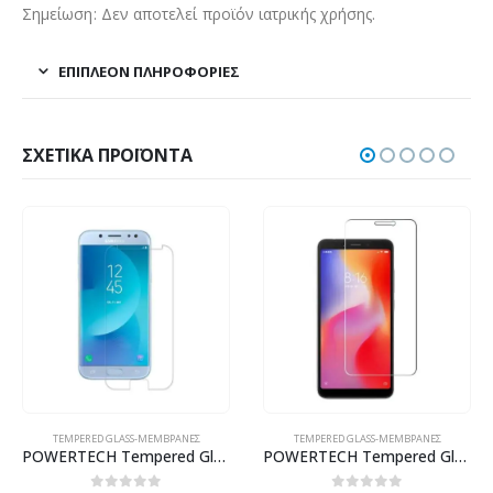
Σημείωση: Δεν αποτελεί προϊόν ιατρικής χρήσης.
ΕΠΙΠΛΈΟΝ ΠΛΗΡΟΦΟΡΊΕΣ
ΣΧΕΤΙΚΆ ΠΡΟΪΌΝΤΑ
TEMPERED GLASS-ΜΕΜΒΡΆΝΕΣ
TEMPERED GLASS-ΜΕΜΒΡΆΝΕΣ
POWERTECH Tempered Glass 9H(0.33MM), Samsung J5 2017
POWERTECH Tempered Glass 9H(0.33MM), για Xiaomi Redmi 6/6A