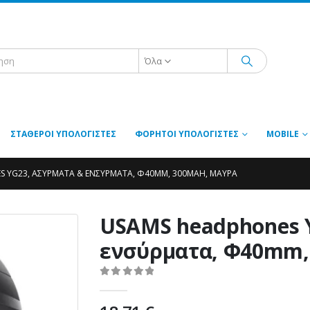
Όλα
ΣΤΑΘΕΡΟΊ ΥΠΟΛΟΓΙΣΤΈΣ
ΦΟΡΗΤΟΊ ΥΠΟΛΟΓΙΣΤΈΣ
MOBILE
 YG23, ΑΣΎΡΜΑΤΑ & ΕΝΣΎΡΜΑΤΑ, Φ40MM, 300MAH, ΜΑΎΡΑ
USAMS headphones 
ενσύρματα, Φ40mm,
0
out of 5