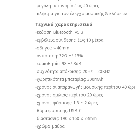
-μεγάλη αυτονομία έως 40 ώρες
-πλήκτρα για τον έλεγχο μουσικής & κλήσεων
Τεχνικά χαρακτηριστικά
-έκδοση Bluetooth: V5.3
-εμβέλεια σύνδεσης: έως 10 μέτρα
-οδηγοί: Φ40mm
-αντίσταση: 32Ω +/-15%
-ευαισθησία: 98 +/-3dB
-συχνότητα απόκρισης: 20Hz – 20KHz
-χωρητικότητα μπαταρίας: 300mAh
-χρόνος αναπαραγωγής μουσικής: περίπου 40 ώρε
-χρόνος ομιλίας: περίπου 20 ώρες
-χρόνος φόρτισης: 1.5 ~ 2 ώρες
-θύρα φόρτισης: USB-C
-διαστάσεις: 190 x 160 x 73mm
-χρώμα: μαύρα