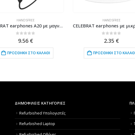
HANDSFREE
HANDSFREE
CELEBRAT earphones A20 με μαγνήτη, Bluetooth, 10mm, 70mAh, μαύρα
0
out of 5
0
out of 5
9.56
€
2.35
€
ΠΡΟΣΘΉΚΗ ΣΤΟ ΚΑΛΆΘΙ
ΠΡΟΣΘΉΚΗ ΣΤΟ ΚΑΛΆΘΙ
ΔΗΜΟΦΙΛΕΙΣ ΚΑΤΗΓΟΡΙΕΣ
ΠΛ
Refurbished Υπολογιστές
Refurbished Laptop
Refurbished Οθόνες