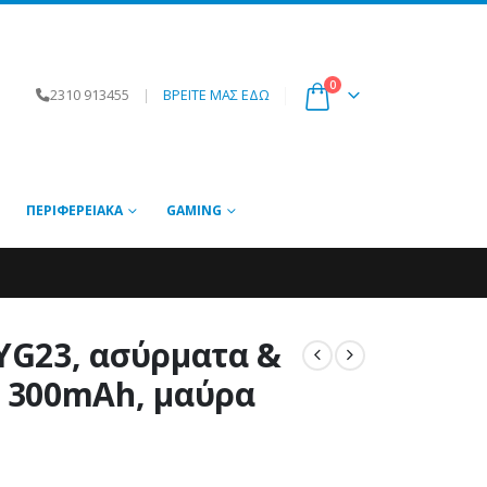
0
2310 913455
|
ΒΡΕΙΤΕ ΜΑΣ ΕΔΩ
ΠΕΡΙΦΕΡΕΙΑΚΆ
GAMING
YG23, ασύρματα &
 300mAh, μαύρα