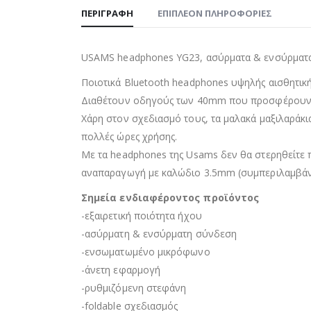
ΠΕΡΙΓΡΑΦΉ
ΕΠΙΠΛΈΟΝ ΠΛΗΡΟΦΟΡΊΕΣ
USAMS headphones YG23, ασύρματα & ενσύρματ
Ποιοτικά Bluetooth headphones υψηλής αισθητική
Διαθέτουν οδηγούς των 40mm που προσφέρουν πο
Χάρη στον σχεδιασμό τους, τα μαλακά μαξιλαράκ
πολλές ώρες χρήσης.
Με τα headphones της Usams δεν θα στερηθείτε 
αναπαραγωγή με καλώδιο 3.5mm (συμπεριλαμβάνε
Σημεία ενδιαφέροντος προϊόντος
-εξαιρετική ποιότητα ήχου
-ασύρματη & ενσύρματη σύνδεση
-ενσωματωμένο μικρόφωνο
-άνετη εφαρμογή
-ρυθμιζόμενη στεφάνη
-foldable σχεδιασμός