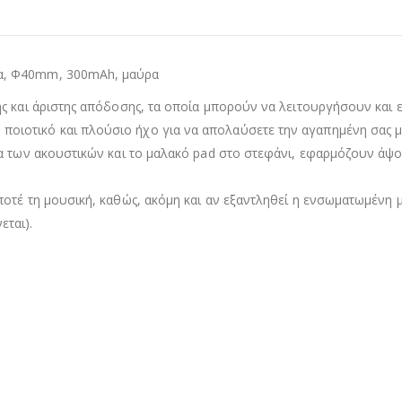
α, Φ40mm, 300mAh, μαύρα
ς και άριστης απόδοσης, τα οποία μπορούν να λειτουργήσουν και 
ιοτικό και πλούσιο ήχο για να απολαύσετε την αγαπημένη σας μ
ια των ακουστικών και το μαλακό pad στο στεφάνι, εφαρμόζουν άψ
ποτέ τη μουσική, καθώς, ακόμη και αν εξαντληθεί η ενσωματωμένη
ται).