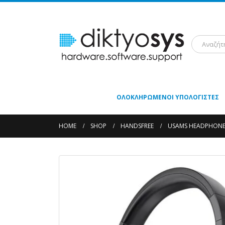
ΟΛΟΚΛΗΡΩΜΈΝΟΙ ΥΠΟΛΟΓΙΣΤΈΣ
HOME
SHOP
HANDSFREE
USAMS HEADPHONES