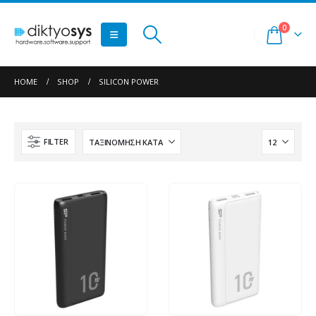
0
HOME
SHOP
SILICON POWER
FILTER