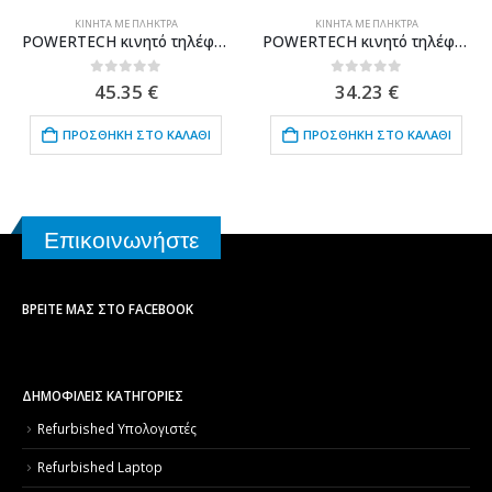
ΚΙΝΗΤΆ ΜΕ ΠΛΉΚΤΡΑ
ΚΙΝΗΤΆ ΜΕ ΠΛΉΚΤΡΑ
POWERTECH κινητό τηλέφωνο Sentry Dual II V2, 2 οθόνες, dual SIM, πλήκτρο SOS, μπλε
POWERTECH κινητό τηλέφωνο Sentry Eco V2, dual SIM, πλήκτρο SOS, χακί
0
out of 5
0
out of 5
45.35
€
34.23
€
ΠΡΟΣΘΉΚΗ ΣΤΟ ΚΑΛΆΘΙ
ΠΡΟΣΘΉΚΗ ΣΤΟ ΚΑΛΆΘΙ
Επικοινωνήστε
ΒΡΕΊΤΕ ΜΑΣ ΣΤΟ FACEBOOK
ΔΗΜΟΦΙΛΕΙΣ ΚΑΤΗΓΟΡΙΕΣ
Refurbished Υπολογιστές
Refurbished Laptop