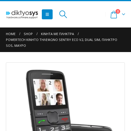
0
HOME
SHOP
ΚΙΝΗΤΆ ΜΕ ΠΛΉΚΤΡΑ
POWERTECH ΚΙΝΗΤΌ ΤΗΛΈΦΩΝΟ SENTRY ECO V2, DUAL SIM, ΠΛΉΚΤΡΟ
SOS, ΜΑΎΡΟ