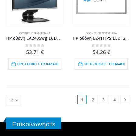
ΟΘΌΝΕΣ
,
ΠΕΡΙΦΕΡΕΙΑΚΆ
ΟΘΌΝΕΣ
,
ΠΕΡΙΦΕΡΕΙΑΚΆ
HP οθόνη LA2405wg LCD, 24″ 1920×1200, VGA/DVI/DisplayPort, Grade B
HP οθόνη E241I IPS LED, 24″ 1920×1200, VGA/DVI/DisplayPort, χωρίς βάση, Grade B
0
out of 5
0
out of 5
53.71
€
54.26
€
ΠΡΟΣΘΉΚΗ ΣΤΟ ΚΑΛΆΘΙ
ΠΡΟΣΘΉΚΗ ΣΤΟ ΚΑΛΆΘΙ
1
2
3
4
Επικοινωνήστε