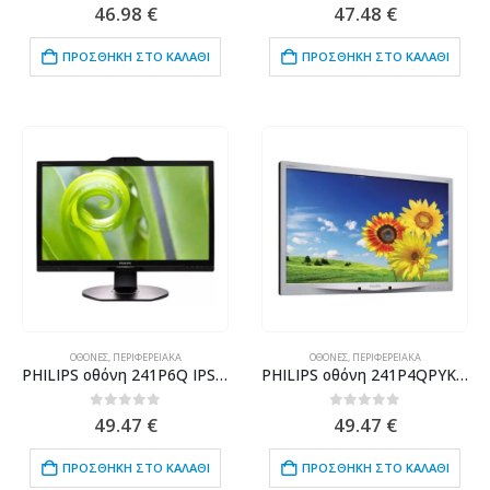
0
out of 5
0
out of 5
46.98
€
47.48
€
ΠΡΟΣΘΉΚΗ ΣΤΟ ΚΑΛΆΘΙ
ΠΡΟΣΘΉΚΗ ΣΤΟ ΚΑΛΆΘΙ
ΟΘΌΝΕΣ
,
ΠΕΡΙΦΕΡΕΙΑΚΆ
ΟΘΌΝΕΣ
,
ΠΕΡΙΦΕΡΕΙΑΚΆ
PHILIPS οθόνη 241P6Q IPS-LED, 23.8″ Full HD, VGA/DVI/DisplayPort/HDMI, Cam, Grade B
PHILIPS οθόνη 241P4QPYKES LED, 24″ Full HD, VGA/DVI/DisplayPort, χωρίς βάση, Grade B
0
out of 5
0
out of 5
49.47
€
49.47
€
ΠΡΟΣΘΉΚΗ ΣΤΟ ΚΑΛΆΘΙ
ΠΡΟΣΘΉΚΗ ΣΤΟ ΚΑΛΆΘΙ