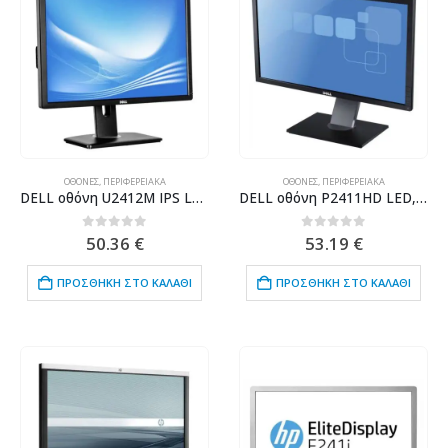
ΟΘΌΝΕΣ
,
ΠΕΡΙΦΕΡΕΙΑΚΆ
ΟΘΌΝΕΣ
,
ΠΕΡΙΦΕΡΕΙΑΚΆ
DELL οθόνη U2412M IPS LED, 24″ 1920×1200 DVI/VGA/DisplayPort, Grade B
DELL οθόνη P2411HD LED, 24″ Full HD, VGA/DVI, Grade B
0
out of 5
0
out of 5
50.36
€
53.19
€
ΠΡΟΣΘΉΚΗ ΣΤΟ ΚΑΛΆΘΙ
ΠΡΟΣΘΉΚΗ ΣΤΟ ΚΑΛΆΘΙ