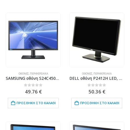
ΟΘΌΝΕΣ
,
ΠΕΡΙΦΕΡΕΙΑΚΆ
ΟΘΌΝΕΣ
,
ΠΕΡΙΦΕΡΕΙΑΚΆ
SAMSUNG οθόνη S24C450B LED, 24″ 1920×1080, VGA/DVI, Grade B
DELL οθόνη P2412H LED, 24″ 1920x1080px, DVI/VGA, Grade B
0
out of 5
0
out of 5
49.76
€
50.36
€
ΠΡΟΣΘΉΚΗ ΣΤΟ ΚΑΛΆΘΙ
ΠΡΟΣΘΉΚΗ ΣΤΟ ΚΑΛΆΘΙ