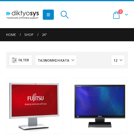
0
HOME
SHOP
24"
FILTER