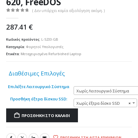
620, FreeDOS
( Δεν υπάρχει καμία αξιολόγηση ακόμη. )
0
out of 5
287.41
€
Κωδικός προϊόντος:
L-5233-GB
Κατηγορία:
Φορητοί Υπολογιστές
Ετικέτα:
Μεταχειρισμένα Refurbished Laptop
Διαθέσιμες Επιλογές
Επιλέξτε Λειτουργικό Σύστημα
Χωρίς Λειτουργικό Σύστημα
Προσθήκη έξτρα δίσκου SSD:
Χωρίς έξτρα δίσκο SSD
×
ΠΡΟΣΘΉΚΗ ΣΤΟ ΚΑΛΆΘΙ
ΠΡΟΣΘΉΚΗ ΣΤΗ ΛΊΣΤΑ ΕΠΙΘΥΜΙΏΝ