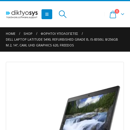
0
HOME
SHOP
ΦΟΡΗΤΟΊ ΥΠΟΛΟΓΙΣΤΈΣ
DELL LAPTOP LATITUDE 5490, REFURBISHED GRADE B, I5-8350U, 8/256GB
M.2, 14″, CAM, UHD GRAPHICS 620, FREEDOS