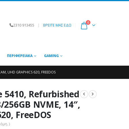
0
2310 913455
|
ΒΡΕΙΤΕ ΜΑΣ ΕΔΩ
ΠΕΡΙΦΕΡΕΙΑΚΆ
GAMING
 CAM, UHD GRAPHICS 620, FREEDOS
e 5410, Refurbished
 8/256GB NVME, 14″,
620, FreeDOS
όμη. )