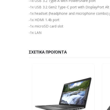
-1x USB 3.2 Type-A with PowerShare port
-1x USB 3.2 Gen2 Type-C port with DisplayPort Al
-1x headset (headphone and microphone combo) 
-1x HDMI 1.4b port
-1x microSD card slot
-1x LAN
ΣΧΕΤΙΚΆ ΠΡΟΪΌΝΤΑ