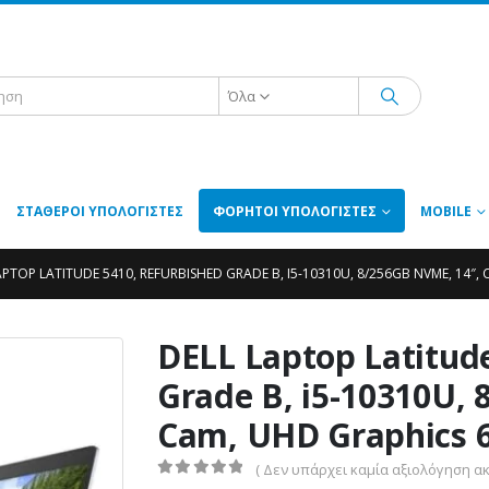
Όλα
ΣΤΑΘΕΡΟΊ ΥΠΟΛΟΓΙΣΤΈΣ
ΦΟΡΗΤΟΊ ΥΠΟΛΟΓΙΣΤΈΣ
MOBILE
APTOP LATITUDE 5410, REFURBISHED GRADE B, I5-10310U, 8/256GB NVME, 14″,
DELL Laptop Latitud
Grade B, i5-10310U,
Cam, UHD Graphics 
( Δεν υπάρχει καμία αξιολόγηση ακ
0
out of 5