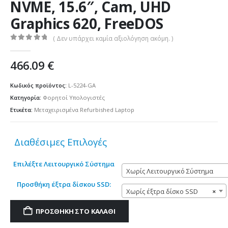
NVME, 15.6″, Cam, UHD
Graphics 620, FreeDOS
( Δεν υπάρχει καμία αξιολόγηση ακόμη. )
0
out of 5
466.09
€
Κωδικός προϊόντος:
L-5224-GA
Κατηγορία:
Φορητοί Υπολογιστές
Ετικέτα:
Μεταχειρισμένα Refurbished Laptop
Διαθέσιμες Επιλογές
Επιλέξτε Λειτουργικό Σύστημα
Χωρίς Λειτουργικό Σύστημα
Προσθήκη έξτρα δίσκου SSD:
Χωρίς έξτρα δίσκο SSD
×
ΠΡΟΣΘΉΚΗ ΣΤΟ ΚΑΛΆΘΙ