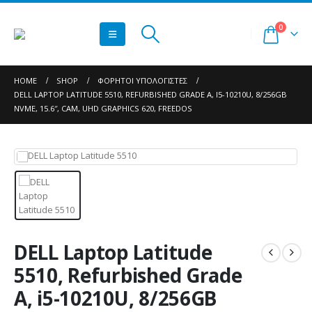
0
HOME
SHOP
ΦΟΡΗΤΟΊ ΥΠΟΛΟΓΙΣΤΈΣ
DELL LAPTOP LATITUDE 5510, REFURBISHED GRADE A, I5-10210U, 8/256GB
NVME, 15.6″, CAM, UHD GRAPHICS 620, FREEDOS
DELL Laptop Latitude
5510, Refurbished Grade
A, i5-10210U, 8/256GB