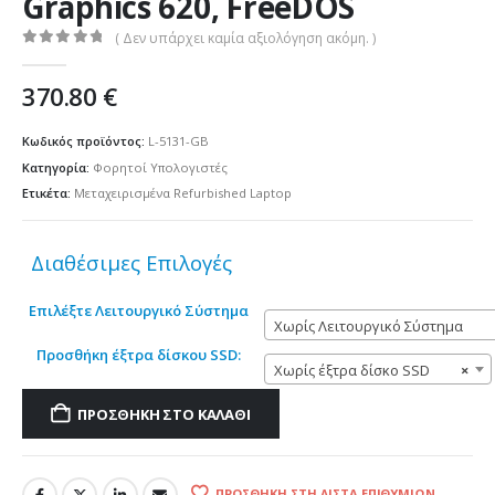
Graphics 620, FreeDOS
( Δεν υπάρχει καμία αξιολόγηση ακόμη. )
0
out of 5
370.80
€
Κωδικός προϊόντος:
L-5131-GB
Κατηγορία:
Φορητοί Υπολογιστές
Ετικέτα:
Μεταχειρισμένα Refurbished Laptop
Διαθέσιμες Επιλογές
Επιλέξτε Λειτουργικό Σύστημα
Χωρίς Λειτουργικό Σύστημα
Προσθήκη έξτρα δίσκου SSD:
Χωρίς έξτρα δίσκο SSD
×
ΠΡΟΣΘΉΚΗ ΣΤΟ ΚΑΛΆΘΙ
ΠΡΟΣΘΉΚΗ ΣΤΗ ΛΊΣΤΑ ΕΠΙΘΥΜΙΏΝ