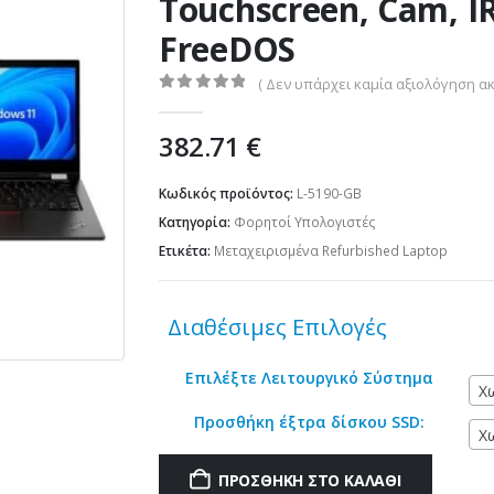
Touchscreen, Cam, IR
FreeDOS
( Δεν υπάρχει καμία αξιολόγηση ακ
0
out of 5
382.71
€
Κωδικός προϊόντος:
L-5190-GB
Κατηγορία:
Φορητοί Υπολογιστές
Ετικέτα:
Μεταχειρισμένα Refurbished Laptop
Διαθέσιμες Επιλογές
Επιλέξτε Λειτουργικό Σύστημα
Χ
Προσθήκη έξτρα δίσκου SSD:
Χ
ΠΡΟΣΘΉΚΗ ΣΤΟ ΚΑΛΆΘΙ