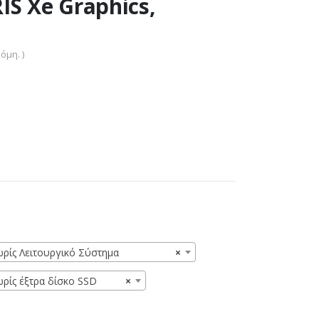
IS Xe Graphics,
όμη. )
ωρίς Λειτουργικό Σύστημα
×
ωρίς έξτρα δίσκο SSD
×