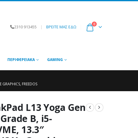
0
2310 913455
|
ΒΡΕΙΤΕ ΜΑΣ ΕΔΩ
ΠΕΡΙΦΕΡΕΙΑΚΆ
GAMING
XE GRAPHICS, FREEDOS
kPad L13 Yoga Gen
 Grade B, i5-
ME, 13.3″