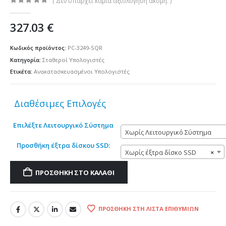
( Δεν υπάρχει καμία αξιολόγηση ακόμη. )
0
out of 5
327.03
€
Κωδικός προϊόντος:
PC-3249-SQR
Κατηγορία:
Σταθεροί Υπολογιστές
Ετικέτα:
Ανακατασκευασμένοι Υπολογιστές
Διαθέσιμες Επιλογές
Επιλέξτε Λειτουργικό Σύστημα
Χωρίς Λειτουργικό Σύστημα
Προσθήκη έξτρα δίσκου SSD:
Χωρίς έξτρα δίσκο SSD
×
ΠΡΟΣΘΉΚΗ ΣΤΟ ΚΑΛΆΘΙ
ΠΡΟΣΘΉΚΗ ΣΤΗ ΛΊΣΤΑ ΕΠΙΘΥΜΙΏΝ