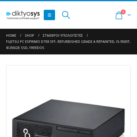
0
HOME
SHOP
ΣΤΑΘΕΡΟΊ ΥΠΟΛΟΓΙΣΤΈΣ
FUJITSU PC ESPRIMO D738 SFF, REFURBISHED GRADE A REPAINTED, I5-9500T,
8/256GB SSD, FREEDOS