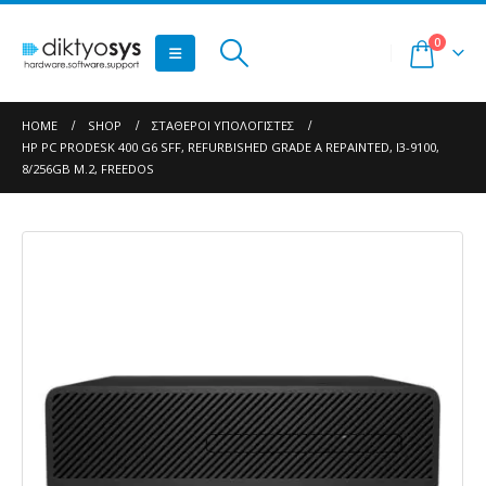
0
HOME
SHOP
ΣΤΑΘΕΡΟΊ ΥΠΟΛΟΓΙΣΤΈΣ
HP PC PRODESK 400 G6 SFF, REFURBISHED GRADE A REPAINTED, I3-9100,
8/256GB M.2, FREEDOS