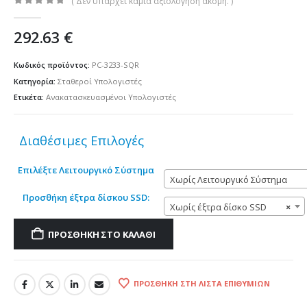
( Δεν υπάρχει καμία αξιολόγηση ακόμη. )
0
out of 5
292.63
€
Κωδικός προϊόντος:
PC-3233-SQR
Κατηγορία:
Σταθεροί Υπολογιστές
Ετικέτα:
Ανακατασκευασμένοι Υπολογιστές
Διαθέσιμες Επιλογές
Επιλέξτε Λειτουργικό Σύστημα
Χωρίς Λειτουργικό Σύστημα
Προσθήκη έξτρα δίσκου SSD:
Χωρίς έξτρα δίσκο SSD
×
ΠΡΟΣΘΉΚΗ ΣΤΟ ΚΑΛΆΘΙ
ΠΡΟΣΘΉΚΗ ΣΤΗ ΛΊΣΤΑ ΕΠΙΘΥΜΙΏΝ