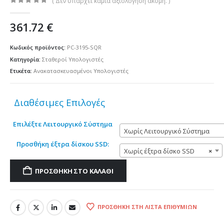
( Δεν υπάρχει καμία αξιολόγηση ακόμη. )
0
out of 5
361.72
€
Κωδικός προϊόντος:
PC-3195-SQR
Κατηγορία:
Σταθεροί Υπολογιστές
Ετικέτα:
Ανακατασκευασμένοι Υπολογιστές
Διαθέσιμες Επιλογές
Επιλέξτε Λειτουργικό Σύστημα
Χωρίς Λειτουργικό Σύστημα
Προσθήκη έξτρα δίσκου SSD:
Χωρίς έξτρα δίσκο SSD
×
ΠΡΟΣΘΉΚΗ ΣΤΟ ΚΑΛΆΘΙ
ΠΡΟΣΘΉΚΗ ΣΤΗ ΛΊΣΤΑ ΕΠΙΘΥΜΙΏΝ