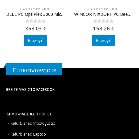
ΣΤΑΘΕΡΟΊ ΥΠΟΛΟΓΙΣΤΈΣ
ΣΤΑΘΕΡΟΊ ΥΠΟΛΟΓΙΣΤΈΣ
DELL PC OptiPlex 3060 Micro, Refurbished Grade A Repainted, i5-9400T, 8/256GB M.2, FreeDOS
WINCOR NIXDORF PC Beetle MIII, Refurbished Grade A Repainted, G1820, 4GB, 500GB HDD, FreeDOS
0
out of 5
0
out of 5
358.03
€
158.26
€
Επιλογή
Επιλογή
Επικοινωνήστε
ΒΡΕΊΤΕ ΜΑΣ ΣΤΟ FACEBOOK
ΔΗΜΟΦΙΛΕΙΣ ΚΑΤΗΓΟΡΙΕΣ
Refurbished Υπολογιστές
Refurbished Laptop