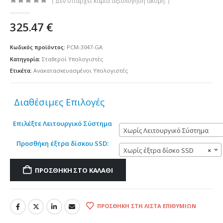
( Δεν υπάρχει καμία αξιολόγηση ακόμη. )
0
out of 5
325.47
€
Κωδικός προϊόντος:
PCM-3047-GA
Κατηγορία:
Σταθεροί Υπολογιστές
Ετικέτα:
Ανακατασκευασμένοι Υπολογιστές
Διαθέσιμες Επιλογές
Επιλέξτε Λειτουργικό Σύστημα
Χωρίς Λειτουργικό Σύστημα
Προσθήκη έξτρα δίσκου SSD:
Χωρίς έξτρα δίσκο SSD
×
ΠΡΟΣΘΉΚΗ ΣΤΟ ΚΑΛΆΘΙ
ΠΡΟΣΘΉΚΗ ΣΤΗ ΛΊΣΤΑ ΕΠΙΘΥΜΙΏΝ