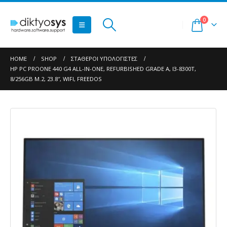
0
HOME
SHOP
ΣΤΑΘΕΡΟΊ ΥΠΟΛΟΓΙΣΤΈΣ
HP PC PROONE 440 G4 ALL-IN-ONE, REFURBISHED GRADE A, I3-8300T,
8/256GB M.2, 23.8″, WIFI, FREEDOS