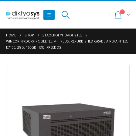
0
HOME
SHOP
ΣΤΑΘΕΡΟΊ ΥΠΟΛΟΓΙΣΤΈΣ
WINCOR NIXDORF PC BEETLE M-II PLUS, REFURBISHED GRADE A REPAINTED,
E7400, 2GB, 160GB HDD, FREEDOS