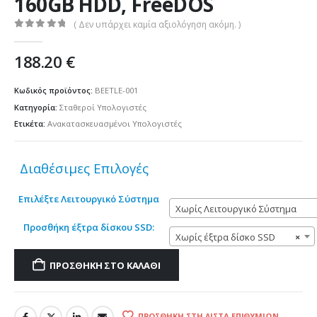
160GB HDD, FreeDOS
( Δεν υπάρχει καμία αξιολόγηση ακόμη. )
0
out of 5
188.20
€
Κωδικός προϊόντος:
BEETLE-001
Κατηγορία:
Σταθεροί Υπολογιστές
Ετικέτα:
Ανακατασκευασμένοι Υπολογιστές
Διαθέσιμες Επιλογές
Επιλέξτε Λειτουργικό Σύστημα
Χωρίς Λειτουργικό Σύστημα
Προσθήκη έξτρα δίσκου SSD:
Χωρίς έξτρα δίσκο SSD
×
ΠΡΟΣΘΉΚΗ ΣΤΟ ΚΑΛΆΘΙ
ΠΡΟΣΘΉΚΗ ΣΤΗ ΛΊΣΤΑ ΕΠΙΘΥΜΙΏΝ